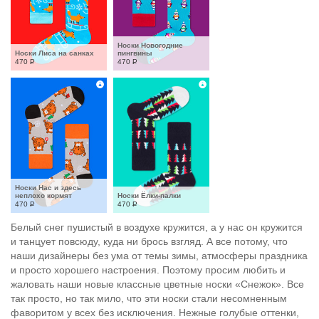
Носки Новогодние 
Носки Лиса на санках
пингвины
470
Р
470
Р
Носки Нас и здесь 
неплохо кормят
Носки Ёлки-палки
470
Р
470
Р
Белый снег пушистый в воздухе кружится, а у нас он кружится
и танцует повсюду, куда ни брось взгляд. А все потому, что
наши дизайнеры без ума от темы зимы, атмосферы праздника
и просто хорошего настроения. Поэтому просим любить и
жаловать наши новые классные цветные носки «Снежок». Все
так просто, но так мило, что эти носки стали несомненным
фаворитом у всех без исключения. Нежные голубые оттенки,