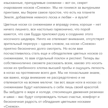
изысканные, причудливые снежинки – вот он, секрет
очарование носков «Снежок». Мы не гонимся за вычурными
принтами, мы берем самое простое, что есть на планете
Земля, добавляем немного лоска и любви – и вуаля!
Цветные носки со снежинками и вправду очень хороши – нет
ничего лишнего, все настолько гармонично, что порой
кажется, что сам Будда приложил руку к созданию этого
носочного шедевра. Ничто не отвлекает внимания, отсутствует
зрительный перегруз – одним словом, на носки «Снежок»
приятно бесконечно долго смотреть. Но если вам
посчастливилось стать еще и обладателем цветных носков со
снежинками, то вам отдельный поклон и респект. Теперь вы
собственнолично сможете рассказать всем, каково это носить
носки из гребенного хлопка высшей пробы и ощущать легкость
в ногах на протяжении всего дня. Мы не понаслышке знаем,
как важно, когда внимание не рассредоточено и не
отвлекается на всякие мелочи: так вот, ваши ноги в носках со
снежинками будут напоминать о себе лишь своей красотой.
Вы забудете о жаре и холоде, стесняющих движения резинках
и швах – вас будут сопровождать только счастье, комфорт и
бесконечная радость от обладания цветными носками
«Снежок».