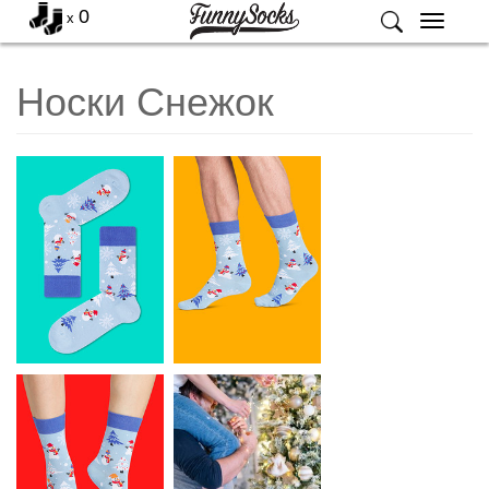
0
x
Меню
Носки Снежок