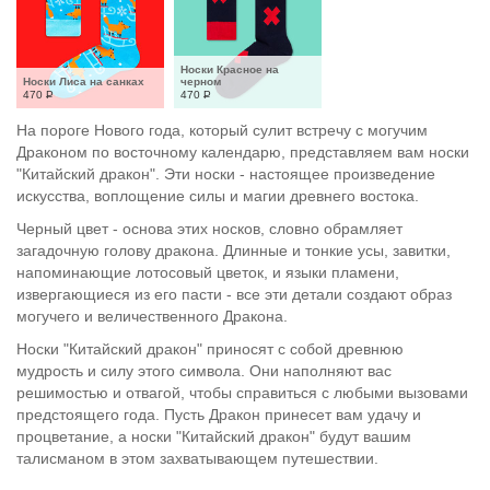
Носки Красное на 
Носки Лиса на санках
черном
470
Р
470
Р
На пороге Нового года, который сулит встречу с могучим
Драконом по восточному календарю, представляем вам носки
"Китайский дракон". Эти носки - настоящее произведение
искусства, воплощение силы и магии древнего востока.
Черный цвет - основа этих носков, словно обрамляет
загадочную голову дракона. Длинные и тонкие усы, завитки,
напоминающие лотосовый цветок, и языки пламени,
извергающиеся из его пасти - все эти детали создают образ
могучего и величественного Дракона.
Носки "Китайский дракон" приносят с собой древнюю
мудрость и силу этого символа. Они наполняют вас
решимостью и отвагой, чтобы справиться с любыми вызовами
предстоящего года. Пусть Дракон принесет вам удачу и
процветание, а носки "Китайский дракон" будут вашим
талисманом в этом захватывающем путешествии.