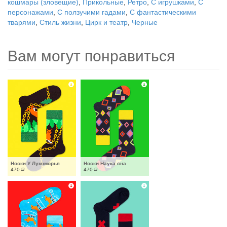
кошмары (зловещие)
,
Прикольные
,
Ретро
,
С игрушками
,
С
персонажами
,
С ползучими гадами
,
С фантастическими
тварями
,
Стиль жизни
,
Цирк и театр
,
Черные
Вам могут понравиться
Носки У Лукоморья
Носки Наука сна
470
Р
470
Р