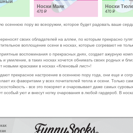
шный 
Носки Маяк
Носки Тюл
470
Р
470
Р
ую осеннюю пору во всеоружии, которое будет радовать ваше сердц
ереносят своих обладателей на аллеи, по которым прекрасно гуля
тительное воплощение осени в носках, которые согревают не только
приятные воспоминания о прекрасных днях, создает ажурную компо
 и умиление, в таких носках хочется обнимать своих родных и бли
т новыми красками в носках «Кленовый лист»!
дают прекрасное настроение в осеннюю пору года, они еще и согр
ает их фаворитами у всех почитателей тепла и осени. Только сам
зносостойкость - все это покоряет и очаровывает даже самых суров
т особый уют и внесут нотку очарования в любой гардероб. В носка
сках
сах