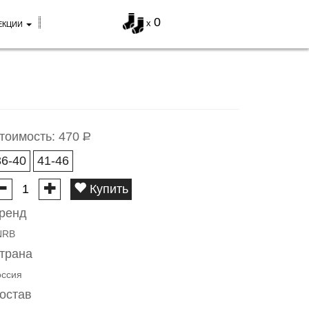
0
x
ЕКЦИИ
тоимость:
470
Р
36-40
41-46
Купить
ренд
NRB
трана
оссия
остав