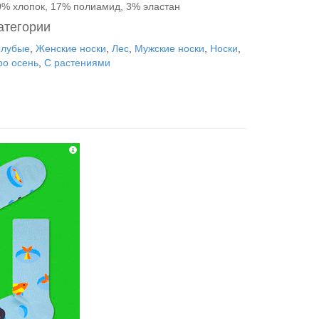
0% хлопок, 17% полиамид, 3% эластан
атегории
олубые
,
Женские носки
,
Лес
,
Мужские носки
,
Носки
,
ро осень
,
С растениями