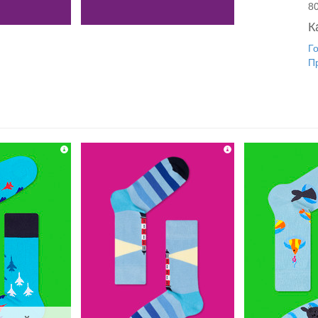
8
К
Г
П