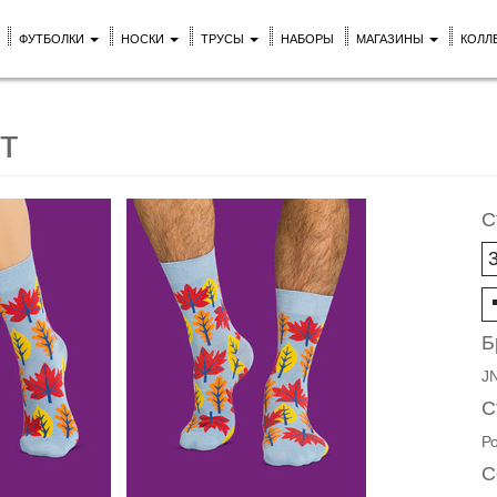
ФУТБОЛКИ
НОСКИ
ТРУСЫ
НАБОРЫ
МАГАЗИНЫ
КОЛЛ
т
С
Б
J
С
Р
С