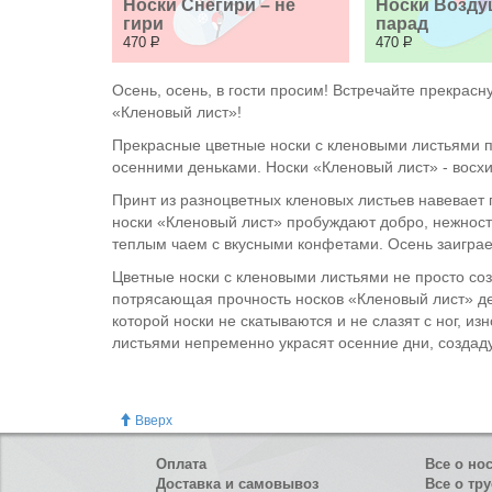
Носки Снегири – не 
Носки Возду
гири
парад
470
Р
470
Р
Осень, осень, в гости просим! Встречайте прекрасн
«Кленовый лист»!
Прекрасные цветные носки с кленовыми листьями п
осенними деньками. Носки «Кленовый лист» - восхи
Принт из разноцветных кленовых листьев навевает 
носки «Кленовый лист» пробуждают добро, нежность
теплым чаем с вкусными конфетами. Осень заиграе
Цветные носки с кленовыми листьями не просто соз
потрясающая прочность носков «Кленовый лист» дел
которой носки не скатываются и не слазят с ног, и
листьями непременно украсят осенние дни, создаду
Вверх
Оплата
Все о но
Доставка и самовывоз
Все о тру