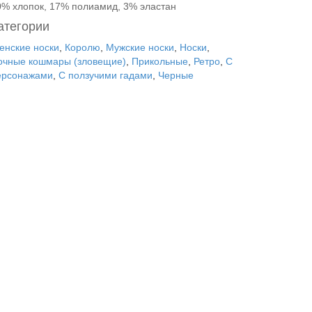
0% хлопок, 17% полиамид, 3% эластан
атегории
енские носки
,
Королю
,
Мужские носки
,
Носки
,
очные кошмары (зловещие)
,
Прикольные
,
Ретро
,
С
ерсонажами
,
С ползучими гадами
,
Черные