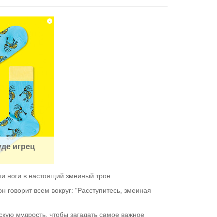
уде игрец
ши ноги в настоящий змеиный трон.
н говорит всем вокруг: "Расступитесь, змеиная
скую мудрость, чтобы загадать самое важное