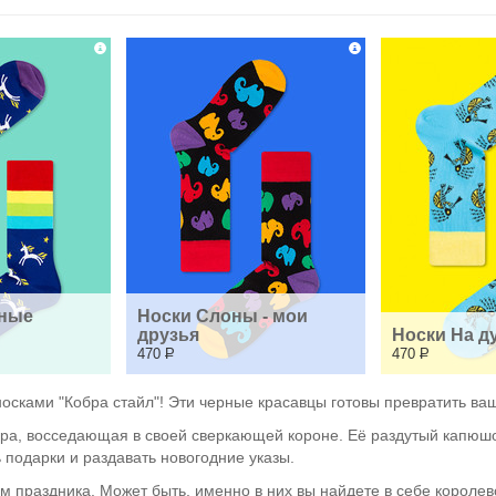
ные 
Носки Слоны - мои 
друзья
Носки На д
470
Р
470
Р
носками "Кобра стайл"! Эти черные красавцы готовы превратить ва
обра, восседающая в своей сверкающей короне. Её раздутый капюшо
ь подарки и раздавать новогодние указы.
м праздника. Может быть, именно в них вы найдете в себе королев