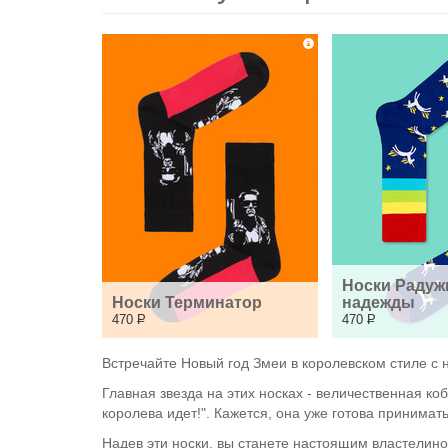
Носки Радуж
Носки Терминатор
надежды
470
Р
470
Р
Встречайте Новый год Змеи в королевском стиле с 
Главная звезда на этих носках - величественная к
королева идет!". Кажется, она уже готова принимат
Надев эти носки, вы станете настоящим властелино