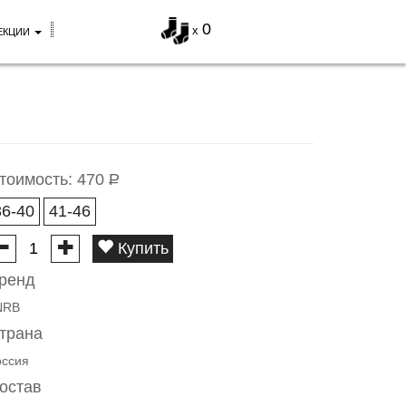
0
x
ЕКЦИИ
тоимость:
470
Р
36-40
41-46
Купить
ренд
NRB
трана
оссия
остав