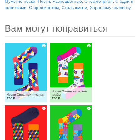
Мужские носки
,
Носки
,
Разноцветные
,
С геометрией
,
С едой и
напитками
,
С орнаментом
,
Стиль жизни
,
Хорошему человеку
Вам могут понравиться
Носки Очень веселые 
Носки Сила притяжения
грибы
470
Р
470
Р