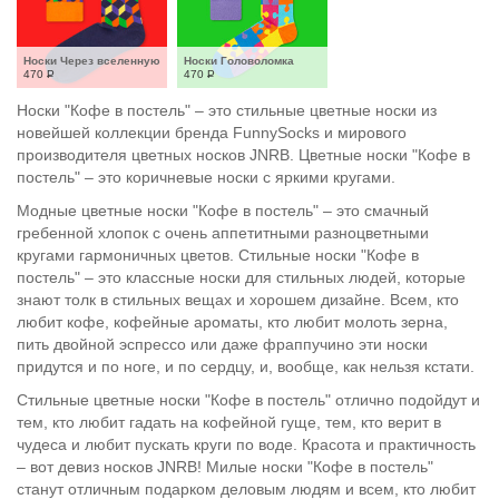
Носки Через вселенную
Носки Головоломка
470
Р
470
Р
Носки "Кофе в постель" – это стильные цветные носки из
новейшей коллекции бренда FunnySocks и мирового
производителя цветных носков JNRB. Цветные носки "Кофе в
постель" – это коричневые носки с яркими кругами.
Модные цветные носки "Кофе в постель" – это смачный
гребенной хлопок с очень аппетитными разноцветными
кругами гармоничных цветов. Стильные носки "Кофе в
постель" – это классные носки для стильных людей, которые
знают толк в стильных вещах и хорошем дизайне. Всем, кто
любит кофе, кофейные ароматы, кто любит молоть зерна,
пить двойной эспрессо или даже фраппучино эти носки
придутся и по ноге, и по сердцу, и, вообще, как нельзя кстати.
Стильные цветные носки "Кофе в постель" отлично подойдут и
тем, кто любит гадать на кофейной гуще, тем, кто верит в
чудеса и любит пускать круги по воде. Красота и практичность
– вот девиз носков JNRB! Милые носки "Кофе в постель"
станут отличным подарком деловым людям и всем, кто любит