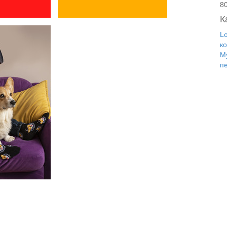
8
К
L
к
М
п