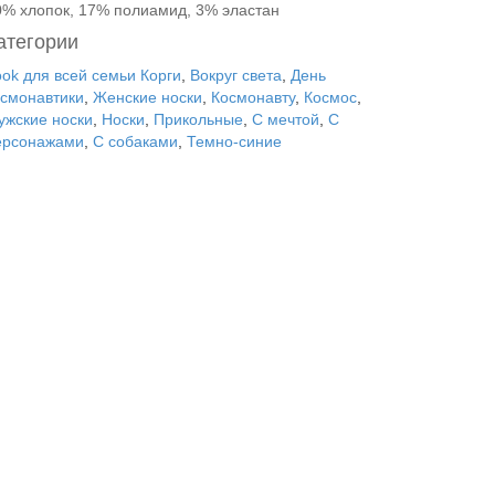
0% хлопок, 17% полиамид, 3% эластан
атегории
ook для всей семьи Корги
,
Вокруг света
,
День
осмонавтики
,
Женские носки
,
Космонавту
,
Космос
,
ужские носки
,
Носки
,
Прикольные
,
С мечтой
,
С
ерсонажами
,
С собаками
,
Темно-синие