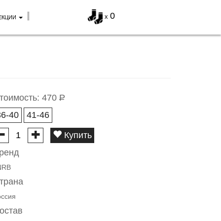
0
x
ЕКЦИИ
тоимость:
470
Р
36-40
41-46
Купить
ренд
NRB
трана
оссия
остав