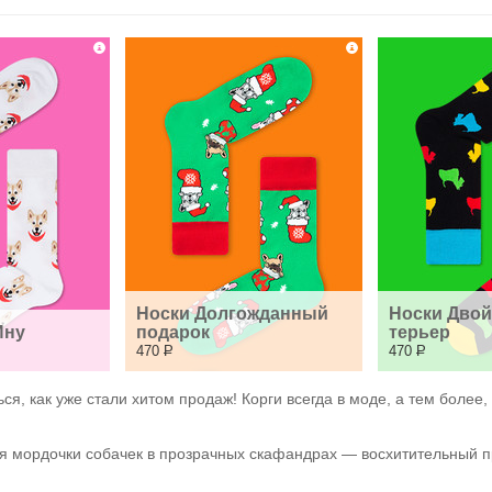
Носки Долгожданный 
Носки Двой
Ину
подарок
терьер
470
Р
470
Р
ся, как уже стали хитом продаж! Корги всегда в моде, а тем более,
мордочки собачек в прозрачных скафандрах — восхитительный при