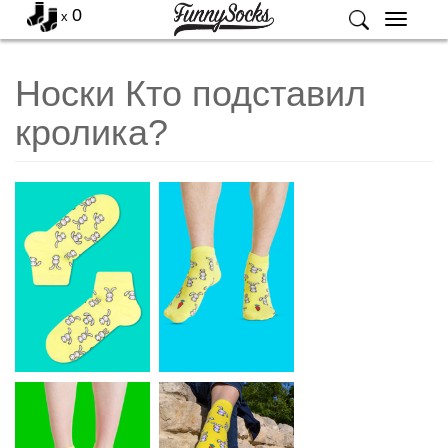
0
x
Меню
Носки Кто подставил
кролика?