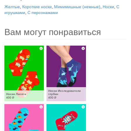
Желтые
,
Короткие носки
,
Мимимишные (нежные)
,
Носки
,
С
игрушками
,
С персонажами
Вам могут понравиться
Носки Исследователи 
Носки Лисята
глубин
400
Р
400
Р