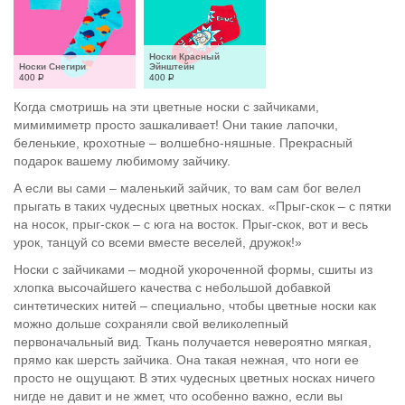
Носки Красный 
Носки Снегири
Эйнштейн
400
Р
400
Р
Когда смотришь на эти цветные носки с зайчиками,
мимимиметр просто зашкаливает! Они такие лапочки,
беленькие, крохотные – волшебно-няшные. Прекрасный
подарок вашему любимому зайчику.
А если вы сами – маленький зайчик, то вам сам бог велел
прыгать в таких чудесных цветных носках. «Прыг-скок – с пятки
на носок, прыг-скок – с юга на восток. Прыг-скок, вот и весь
урок, танцуй со всеми вместе веселей, дружок!»
Носки с зайчиками – модной укороченной формы, сшиты из
хлопка высочайшего качества с небольшой добавкой
синтетических нитей – специально, чтобы цветные носки как
можно дольше сохраняли свой великолепный
первоначальный вид. Ткань получается невероятно мягкая,
прямо как шерсть зайчика. Она такая нежная, что ноги ее
просто не ощущают. В этих чудесных цветных носках ничего
нигде не давит и не жмет, что особенно важно, если вы