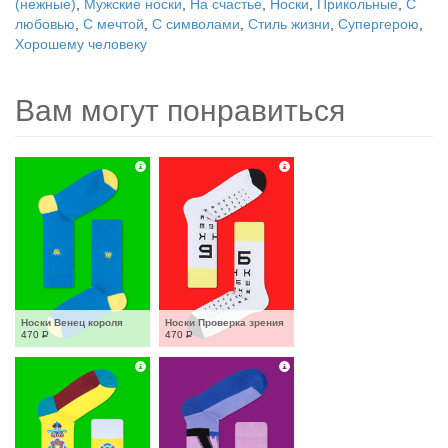
(нежные)
,
Мужские носки
,
На счастье
,
Носки
,
Прикольные
,
С
любовью
,
С мечтой
,
С символами
,
Стиль жизни
,
Супергерою
,
Хорошему человеку
Вам могут понравиться
Носки Венец короля
Носки Проверка зрения
470
Р
470
Р