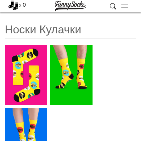
0
x
Меню
Носки Кулачки