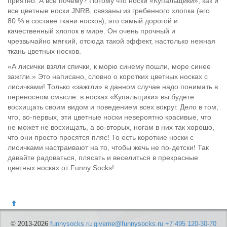
приятно. А все почему? Потому что носки «Купальщики», как и
все цветные носки JNRB, связаны из гребенного хлопка (его
80 % в составе ткани носков), это самый дорогой и
качественный хлопок в мире. Он очень прочный и
чрезвычайно мягкий, отсюда такой эффект, настолько нежная
ткань цветных носков.
«А лисички взяли спички, к морю синему пошли, море синее
зажгли.» Это написано, словно о коротких цветных носках с
лисичками! Только «зажгли» в данном случае надо понимать в
переносном смысле: в носках «Купальщики» вы будете
восхищать своим видом и поведением всех вокруг. Дело в том,
что, во-первых, эти цветные носки невероятно красивые, что
не может не восхищать, а во-вторых, ногам в них так хорошо,
что они просто просятся пляс! То есть короткие носки с
лисичками настраивают на то, чтобы жечь не по-детски! Так
давайте радоваться, плясать и веселиться в прекрасные
цветных носках от Funny Socks!
© 2013-2026
funnysocks.ru
giveme@funnysocks.ru
+7 495 120-30-70