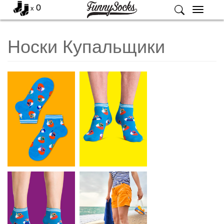
0
x
Меню
Носки Купальщики