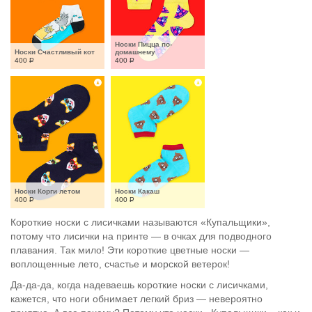
Носки Пицца по-
Носки Счастливый кот
домашнему
400
Р
400
Р
Носки Корги летом
Носки Какаш
400
Р
400
Р
Короткие носки с лисичками называются «Купальщики»,
потому что лисички на принте — в очках для подводного
плавания. Так мило! Эти короткие цветные носки —
воплощенные лето, счастье и морской ветерок!
Да-да-да, когда надеваешь короткие носки с лисичками,
кажется, что ноги обнимает легкий бриз — невероятно