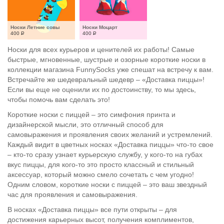
Носки Летние совы
Носки Моцарт
400
Р
400
Р
Носки для всех курьеров и ценителей их работы! Самые
быстрые, мгновенные, шустрые и озорные короткие носки в
коллекции магазина FunnySocks уже спешат на встречу к вам.
Встречайте же шедевральный шедевр – «Доставка пиццы»!
Если вы еще не оценили их по достоинству, то мы здесь,
чтобы помочь вам сделать это!
Короткие носки с пиццей – это симфония принта и
дизайнерской мысли, это отличный способ для
самовыражения и проявления своих желаний и устремлений.
Каждый видит в цветных носках «Доставка пиццы» что-то свое
– кто-то сразу узнает курьерскую службу, у кого-то на губах
вкус пиццы, для кого-то это просто классный и стильный
аксессуар, который можно смело сочетать с чем угодно!
Одним словом, короткие носки с пиццей – это ваш звездный
час для проявления и самовыражения.
В носках «Доставка пиццы» все пути открыты – для
достижения карьерных высот, получения комплиментов,