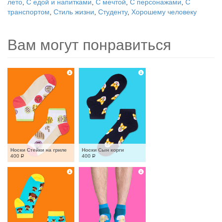
лето
,
С едой и напитками
,
С мечтой
,
С персонажами
,
С
транспортом
,
Стиль жизни
,
Студенту
,
Хорошему человеку
Вам могут понравиться
Носки Стейки на гриле
Носки Сын корги
400
Р
400
Р