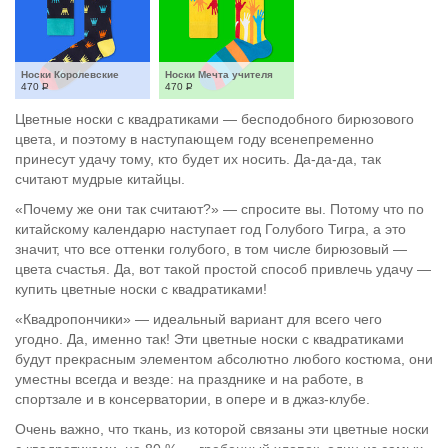
Носки Королевские
Носки Мечта учителя
470
Р
470
Р
Цветные носки с квадратиками — бесподобного бирюзового
цвета, и поэтому в наступающем году всенепременно
принесут удачу тому, кто будет их носить. Да-да-да, так
считают мудрые китайцы.
«Почему же они так считают?» — спросите вы. Потому что по
китайскому календарю наступает год Голубого Тигра, а это
значит, что все оттенки голубого, в том числе бирюзовый —
цвета счастья. Да, вот такой простой способ привлечь удачу —
купить цветные носки с квадратиками!
«Квадропончики» — идеальный вариант для всего чего
угодно. Да, именно так! Эти цветные носки с квадратиками
будут прекрасным элементом абсолютно любого костюма, они
уместны всегда и везде: на празднике и на работе, в
спортзале и в консерватории, в опере и в джаз-клубе.
Очень важно, что ткань, из которой связаны эти цветные носки