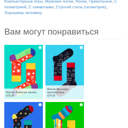
Компьютерные игры
,
Мужские носки
,
Носки
,
Прикольные
,
С
геометрией
,
С символами
,
Строгий стиль (геометрия)
,
Хорошему человеку
Вам могут понравиться
Носки Высшая 
Носки Золотая осень
математика
470
Р
470
Р