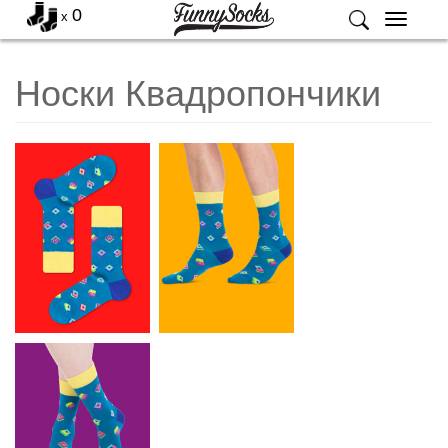
0
x
Меню
Носки Квадропончики