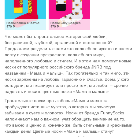
Носки Кошка счастья
Носки Lazy Beagles
470
Р
470
Р
Что может быть трогательнее материнской любви,
безграничной, глубокой, органичной и естественной?
Предлагаем разделить с нами это волшебное чувство и внести
лепту в создании прекрасного, волшебного мира,
наполненного любовью и стилем. И в этом нам помогут новые
носки от популярного российского бренда JNRB под
названием «Мама и малыш». Так трогательно и так мило, эти
носки заряжены на любовь, гармонию и счастье. Всем, у кого
есть дети, кто планирует или просто тем, кто любит – срочно
надевать и носить цветные носки «Мама и малыш».
Трогательные носки про любовь «Мама и малыш»
пробуждают истинные чувства, о которых мы зачастую
забываем в суете и хлопотах. Носки от бренда FunnySocks
напоминают нам о важном, учат обращать внимание на то,
что важно и ценно и, конечно же, быть стильными и красивыми
каждый день! Цветные носки «Мама и малыш» станут