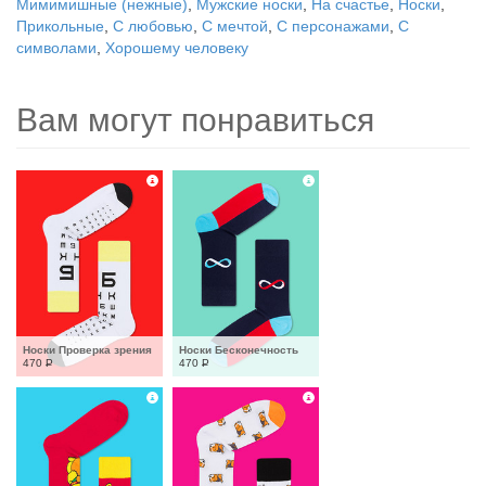
Мимимишные (нежные)
,
Мужские носки
,
На счастье
,
Носки
,
Прикольные
,
С любовью
,
С мечтой
,
С персонажами
,
С
символами
,
Хорошему человеку
Вам могут понравиться
Носки Проверка зрения
Носки Бесконечность
470
Р
470
Р