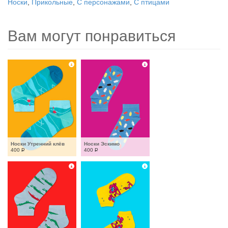
Носки
,
Прикольные
,
С персонажами
,
С птицами
Вам могут понравиться
Носки Утренний клёв
Носки Эскимо
400
Р
400
Р