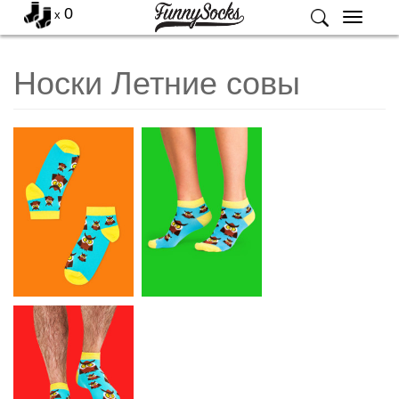
0
x
Меню
Носки Летние совы