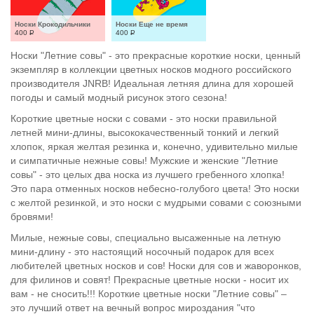
Носки Крокодильчики
Носки Еще не время
400
Р
400
Р
Носки "Летние совы" - это прекрасные короткие носки, ценный
экземпляр в коллекции цветных носков модного российского
производителя JNRB! Идеальная летняя длина для хорошей
погоды и самый модный рисунок этого сезона!
Короткие цветные носки с совами - это носки правильной
летней мини-длины, высококачественный тонкий и легкий
хлопок, яркая желтая резинка и, конечно, удивительно милые
и симпатичные нежные совы! Мужские и женские "Летние
совы" - это целых два носка из лучшего гребенного хлопка!
Это пара отменных носков небесно-голубого цвета! Это носки
с желтой резинкой, и это носки с мудрыми совами с союзными
бровями!
Милые, нежные совы, специально высаженные на летную
мини-длину - это настоящий носочный подарок для всех
любителей цветных носков и сов! Носки для сов и жаворонков,
для филинов и совят! Прекрасные цветные носки - носит их
вам - не сносить!!! Короткие цветные носки "Летние совы" –
это лучший ответ на вечный вопрос мироздания "что