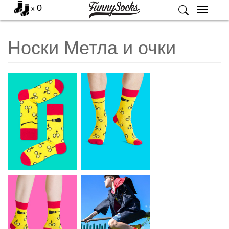
0
x
Меню
Носки Метла и очки