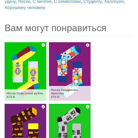
удачу
,
Носки
,
С мечтой
,
С символами
,
Студенту
,
Хеллоуин
,
Хорошему человеку
Вам могут понравиться
Носки Квадратиш 
Носки Советский рубль
практиш
470
Р
470
Р