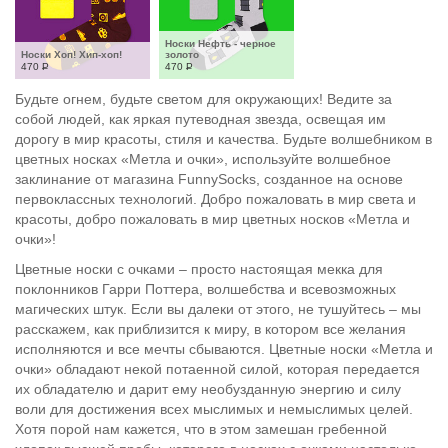
Носки Нефть - черное 
Носки Хоп! Хип-хоп!
золото
470
Р
470
Р
Будьте огнем, будьте светом для окружающих! Ведите за
собой людей, как яркая путеводная звезда, освещая им
дорогу в мир красоты, стиля и качества. Будьте волшебником в
цветных носках «Метла и очки», используйте волшебное
заклинание от магазина FunnySocks, созданное на основе
первоклассных технологий. Добро пожаловать в мир света и
красоты, добро пожаловать в мир цветных носков «Метла и
очки»!
Цветные носки с очками – просто настоящая мекка для
поклонников Гарри Поттера, волшебства и всевозможных
магических штук. Если вы далеки от этого, не тушуйтесь – мы
расскажем, как приблизится к миру, в котором все желания
исполняются и все мечты сбываются. Цветные носки «Метла и
очки» обладают некой потаенной силой, которая передается
их обладателю и дарит ему необузданную энергию и силу
воли для достижения всех мыслимых и немыслимых целей.
Хотя порой нам кажется, что в этом замешан гребенной