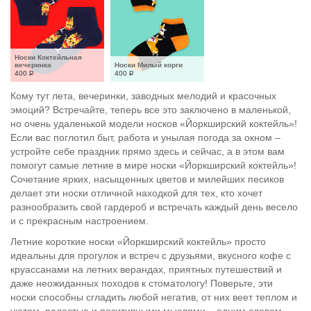
Носки Коктейльная 
вечеринка
Носки Милый корги
400
Р
400
Р
Кому тут лета, вечеринки, заводных мелодий и красочных
эмоций? Встречайте, теперь все это заключено в маленькой,
но очень удаленькой модели носков «Йоркширский коктейль»!
Если вас поглотил быт, работа и унылая погода за окном –
устройте себе праздник прямо здесь и сейчас, а в этом вам
помогут самые летние в мире носки «Йоркширский коктейль»!
Сочетание ярких, насыщенных цветов и милейших песиков
делает эти носки отличной находкой для тех, кто хочет
разнообразить свой гардероб и встречать каждый день весело
и с прекрасным настроением.
Летние короткие носки «Йоркширский коктейль» просто
идеальны для прогулок и встреч с друзьями, вкусного кофе с
круассанами на летних верандах, приятных путешествий и
даже неожиданных походов к стоматологу! Поверьте, эти
носки способны сгладить любой негатив, от них веет теплом и