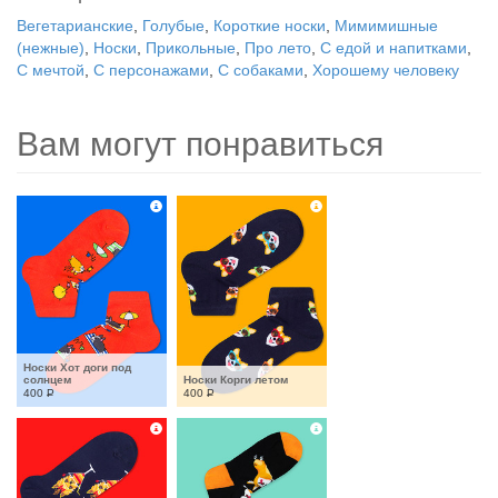
Вегетарианские
,
Голубые
,
Короткие носки
,
Мимимишные
(нежные)
,
Носки
,
Прикольные
,
Про лето
,
С едой и напитками
,
С мечтой
,
С персонажами
,
С собаками
,
Хорошему человеку
Вам могут понравиться
Носки Хот доги под 
солнцем
Носки Корги летом
400
Р
400
Р