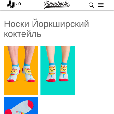
0
x
Меню
Носки Йоркширский
коктейль