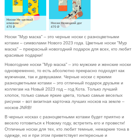
Носки Не щелкай 
клювом
Носки Немецкий дог
470
Р
470
Р
Носки "Мур маска" – это черные носки с разноцветными
котами – символами Нового 2023 года. Цветные носки "Мур
маска" – прекрасный новогодний подарок для всех, кто любит
красивые подарки!
Новогодние носки "Мур маска" – это мужские и женские носки
одновременно, то есть абсолютно прекрасно подходят как
мужчинам, так и девушками. Черные носки с яркими
разноцветными котами – это отличный подарок друзьям и
коллегам на Новый 2023 год – год Кота. Только лучший
хлопок, только самые яркие цвета, только самые веселых
рисунки – вот визитная карточка лучших носков на земле –
носков JNRB!
В черных носках с разноцветными котами будет приятно и
весело готовиться к Новому году, встретить его и провести!
Отличные носки для тех, кто любит темные, немаркие тона в
одежде, но и при этом приветствует интересные и