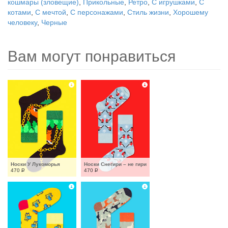
кошмары (зловещие)
,
Прикольные
,
Ретро
,
С игрушками
,
С
котами
,
С мечтой
,
С персонажами
,
Стиль жизни
,
Хорошему
человеку
,
Черные
Вам могут понравиться
Носки У Лукоморья
Носки Снегири – не гири
470
Р
470
Р