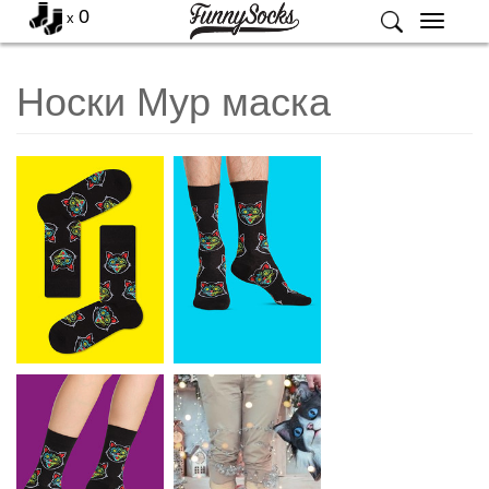
0
x
Меню
Носки Мур маска