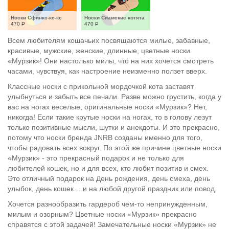
Носки Сфинкс-кс-кс
Носки Сиамские котята
470
Р
470
Р
Всем любителям кошачьих посвящаются милые, забавные,
красивые, мужские, женские, длинные, цветные носки
«Мурзик»! Они настолько милы, что на них хочется смотреть
часами, чувствуя, как настроение неизменно ползет вверх.
Классные носки с прикольной мордочкой кота заставят
улыбнуться и забыть все печали. Разве можно грустить, когда у
вас на ногах веселые, оригинальные носки «Мурзик»? Нет,
никогда! Если такие крутые носки на ногах, то в голову лезут
только позитивные мысли, шутки и анекдоты. И это прекрасно,
потому что носки бренда JNRB созданы именно для того,
чтобы радовать всех вокруг. По этой же причине цветные носки
«Мурзик» - это прекрасный подарок и не только для
любителей кошек, но и для всех, кто любит позитив и смех.
Это отличный подарок на День рождения, день смеха, день
улыбок, день кошек… и на любой другой праздник или повод.
Хочется разнообразить гардероб чем-то непринужденным,
милым и озорным? Цветные носки «Мурзик» прекрасно
справятся с этой задачей! Замечательные носки «Мурзик» не