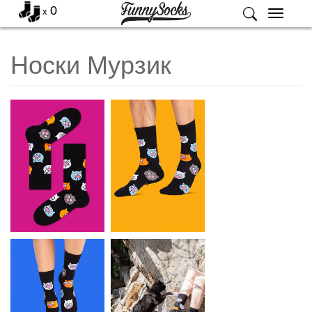
0
x
Меню
Носки Мурзик