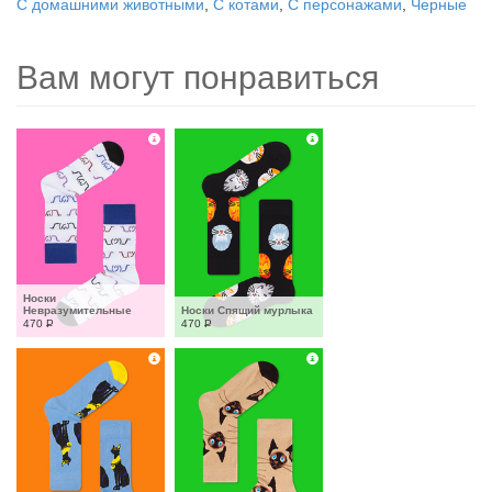
С домашними животными
,
С котами
,
С персонажами
,
Черные
Вам могут понравиться
Носки 
Невразумительные
Носки Спящий мурлыка
470
Р
470
Р