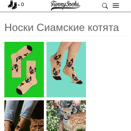
0
x
Меню
Носки Сиамские котята