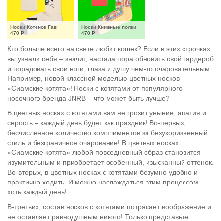
Носки Котенок Гав
Носки Книжные полки
470
Р
470
Р
Кто больше всего на свете любит кошек? Если в этих строчках
вы узнали себя – значит, настала пора обновить свой гардероб
и порадовать свои ноги, глаза и душу чем-то очаровательным.
Например, новой классной моделью цветных носков
«Сиамские котята»! Носки с котятами от популярного
носочного бренда JNRB – что может быть лучше?
В цветных носках с котятами вам не грозит уныние, апатия и
серость – каждый день будет как праздник! Во-первых,
бесчисленное количество комплиментов за безукоризненный
стиль и безграничное очарование! В цветных носках
«Сиамские котята» любой повседневный образ становится
изумительным и приобретает особенный, изысканный оттенок.
Во-вторых, в цветных носках с котятами безумно удобно и
практично ходить. И можно наслаждаться этим процессом
хоть каждый день!
В-третьих, состав носков с котятами потрясает воображение и
не оставляет равнодушным никого! Только представьте: