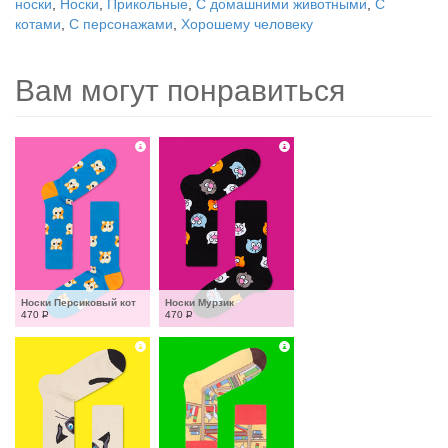
носки
,
Носки
,
Прикольные
,
С домашними животными
,
С
котами
,
С персонажами
,
Хорошему человеку
Вам могут понравиться
Носки Персиковый кот
Носки Мурзик
470
Р
470
Р