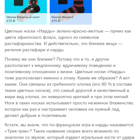
Носки Ряженый енот
Носки Wasted
470
Р
470
Р
Цветные носки «Нарды» зелено-красно-желтые — прямо как
цвета эфиопского флага, одного из символов
растафарианства. И действительно, это близкие вещи —
религия растафари и нарды.
Почему же они близкие? Потому что и то, и другое
располагает к медленному, вдумчивому поведению и
позитивному отношению к жизни. Цветные носки «Нарды»
тоже располагают именно к этому. Каким же образом? А вот
каким. Они связаны из гребенного хлопка (его 80 % в составе
ткани цветных носков), это самый дорогой и качественный в
мире вид хлопка, он невероятно крепкий и при этом мягкий.
Ноги в таких носках испытывают просто неземное блаженство,
которое как раз и настраивает человека на нужный лад,
делает добрым и позитивным.
Кстати, вы знали, что по-французски игра в нарды называется
«Трик-трак»? Такое название скорее всего возникло по
аналогии со звуком, который издают игральные кости от удара