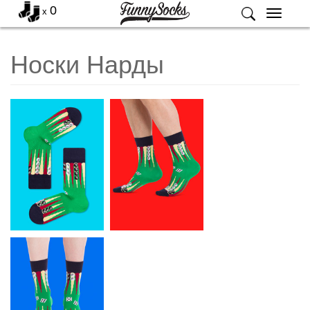
0
x
Меню
Носки Нарды