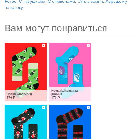
Ретро
,
С игрушками
,
С символами
,
Стиль жизни
,
Хорошему
человеку
Вам могут понравиться
Носки Шарики за 
Носки СПАгурец
ролики
470
Р
470
Р