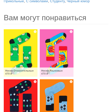
Прикольные
,
С символами
,
Студенту
,
Черный юмор
Вам могут понравиться
Носки Относительные
Носки Языковые
470
Р
470
Р