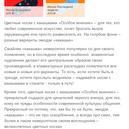
Носки Последней 
Носки Козырные
модели
470
Р
470
Р
Цветные носки с какашками «Особое мнение» – для тех, кто
любит современное искусство, хочет бросить вызов
окружающим или просто развеселить их. На голубом фоне –
разные варианты эмодзи «какашка».
Смайлик «какашка» невероятно популярен со дня своего
появления, но в последнее время особенно: знаменитые
художники делают его центральным образом своих
произведений, в клавиатурных раскладках появляются все
новые и новые его варианты. То есть, если хотите быть в
тренде, хотите прослыть модником – надевайте носки с
какашками и станете - только в путь!
Кроме того, цветные носки с какашками «Особое мнение» –
прекрасный подарок для ценителей черного юмора, для тех,
кому не чужды особенности современной культуры общения.
Прекрасный он потому, что, как бы то ни было, эмодзи
«какашка» – это не про оскорбления, а всегда про смех, тем
более в таком невероятном своем воплощении –
великолепных цветных носках.