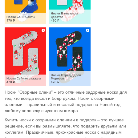
Носки В снежном 
Носки Сани Санты
царстве
470
Р
470
Р
Носки Отряд Дедов 
Носки Сейчас зажжем
Морозов
470
Р
470
Р
Носки "Озорные олени" – это отличные задорные носки для
тех, кто всегда весел и бодр духом. Носки с озорными
оленями – правильный и веселый подарок на Новый год
любому человеку с чувством юмора.
Купить носки с озорными оленями в подарок – это лучшее
решение, если вы размышляете, что подарить друзьям или
коллегам. Праздничные, ярко-красные носки с нарядным