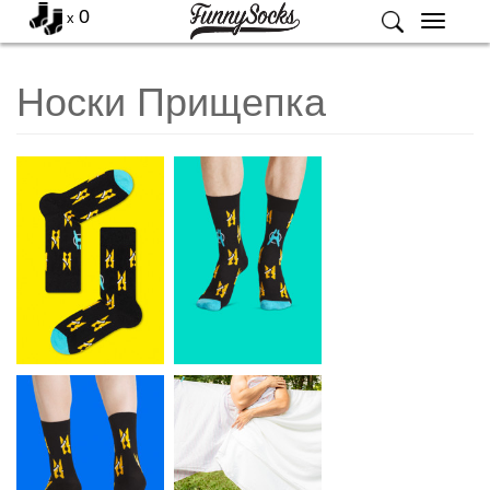
0
x
Меню
Носки Прищепка