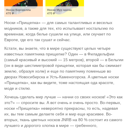
Носки Коровелла
Носки Мур маска
470
Р
470
Р
Носки «Прищепка» — для самых талантливых и веселых
модников, а также для тех, кто испытывает ностальгию по
временам, когда белье сушили на улице, или скучает по
Европе, где его так сушат и сейчас.
Кстати, вы знаете, что в мире существуют целых четыре
известных памятника прищепке? Один — в Филадельфии
(самый красивый и высокий — 15 метров), второй — в Бельгии
(он в виде шестиметровой прищепки, которая как бы сжимает
землю, образуя холм) и еще по памятнику поменьше во
дворах Новосибирска и Усть-Каменогорска. А цветные носки
«Прищепка», как вы видите, тоже настоящая ода красоте,
моде и стилю.
Хочешь сделать мир лучше — начни со своих носков! «Это как
это?» — спросите вы. А вот очень и очень просто. Во-первых,
носки «Прищепка» невероятно прекрасны, то есть, надевая
их, вы тем самым делаете себя и мир еще красивее. Во-
вторых, ткань цветных носков JNRB на 80 % состоит из самого
лучшего и дорогого хлопка в мире — гребенного,