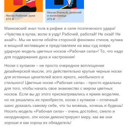
Носки Ученый, рабочий 
Носки Рабочие руки
и колхозница
470
Р
470
Р
Маяковский знал толк в рифме и силе поэтического удара!
«Чувства в кулак, волю в узду! Рабочий, работай! Не охай! Не
ахай!». Мы не могли обойти стороной феномен стихов, кулака
и мощной мотивации и представляем на ваш суд новую
ударную модель цветных носков «Рабочая сила»! То, что надо
для поддержания духа и настроения!
Носки с кулаком – не просто очередное воплощение
дизайнерской мысли, это действительно крутые черные носки
для истинных ценителей всего яркого, необычного и
стильного! Цветные носки «Рабочая сила» - просто идеальны
для того, чтобы начать свое знакомство с миром цветных
носков. Если вы до этого присматривались к ярким моделям,
но не решались их приобрести, носки с кулаком – отличный
шанс доказать самому себе, что ты можешь, хочешь и будешь!
Носить модель «Рабочая сила» - очень достойно, смело и
неординарно, эти носки демонстрируют миру, как же они
хороши и как хорош их обладатель!