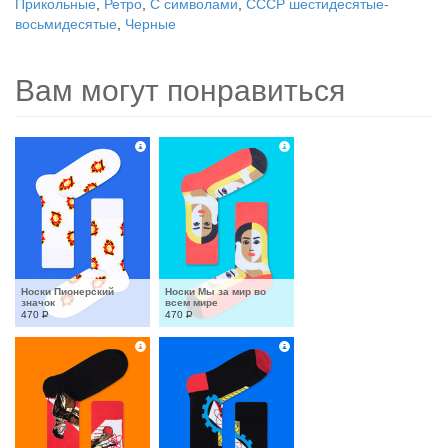
Прикольные
,
Ретро
,
С символами
,
СССР шестидесятые-
восьмидесятые
,
Черные
Вам могут понравиться
Носки Пионерский 
Носки Мы за мир во 
значок
всем мире
470
Р
470
Р