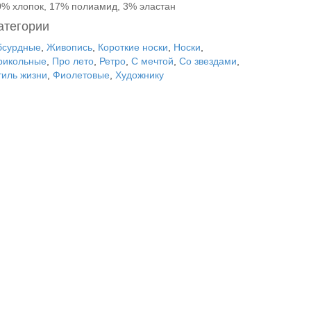
0% хлопок, 17% полиамид, 3% эластан
атегории
бсурдные
,
Живопись
,
Короткие носки
,
Носки
,
рикольные
,
Про лето
,
Ретро
,
С мечтой
,
Со звездами
,
тиль жизни
,
Фиолетовые
,
Художнику