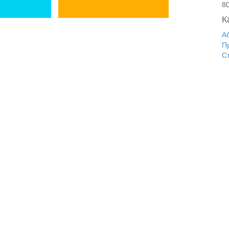
8
К
А
П
С