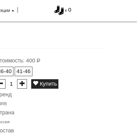
0
x
ЕКЦИИ
тоимость:
400
Р
36-40
41-46
Купить
ренд
NRB
трана
оссия
остав