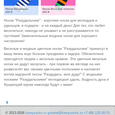
Носки Кот-матрас
Носки Веселые полоски
400
Р
400
Р
Носки "Разудальские" - короткие носки для молодцов и
удальцов, в подарок - и на каждый день! Для тех, кто любит
веселиться, никогда не унывает и не расстраивается по
пустякам! Замечательные модные носки для хорошего
настроение!
Веселые и модные цветные носки "Разудальские" принесут в
вашу жизнь еще больше праздника и задора. Обязательно
пригодятся людям с веселым нравом. Эти цветные веселые
носки не дадут заскучать - при первом же взгляде на них
развеселят вас своими цветными полосками и напомнят
мотив задорной песни "Раздудись, моя дуда!" С модными
носками "Разудальскими" молодецкая удаль, бодрость духа и
бушующий кураж навсегда будут с вами!
© 2013-2026
funnysocks.ru
giveme@funnysocks.ru
+7 495 120-30-70