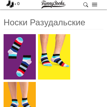
0
x
Меню
Носки Разудальские