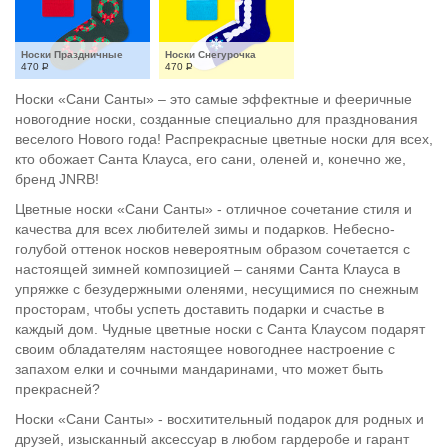
Носки Праздничные
Носки Снегурочка
470
Р
470
Р
Носки «Сани Санты» – это самые эффектные и фееричные
новогодние носки, созданные специально для празднования
веселого Нового года! Распрекрасные цветные носки для всех,
кто обожает Санта Клауса, его сани, оленей и, конечно же,
бренд JNRB!
Цветные носки «Сани Санты» - отличное сочетание стиля и
качества для всех любителей зимы и подарков. Небесно-
голубой оттенок носков невероятным образом сочетается с
настоящей зимней композицией – санями Санта Клауса в
упряжке с безудержными оленями, несущимися по снежным
просторам, чтобы успеть доставить подарки и счастье в
каждый дом. Чудные цветные носки с Санта Клаусом подарят
своим обладателям настоящее новогоднее настроение с
запахом елки и сочными мандаринами, что может быть
прекрасней?
Носки «Сани Санты» - восхитительный подарок для родных и
друзей, изысканный аксессуар в любом гардеробе и гарант