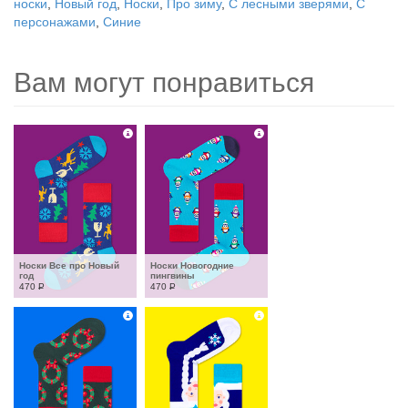
носки
,
Новый год
,
Носки
,
Про зиму
,
С лесными зверями
,
С
персонажами
,
Синие
Вам могут понравиться
Носки Все про Новый 
Носки Новогодние 
год
пингвины
470
Р
470
Р