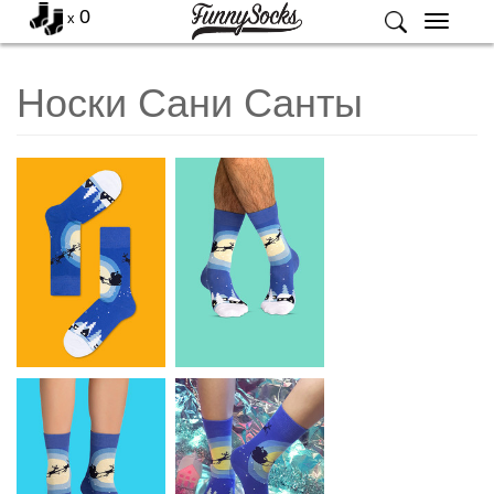
0
x
Меню
Носки Сани Санты