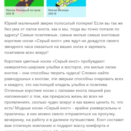
Носки Лосиный остров
Носки Венера
400
Р
400
Р
Юркий маленький зверек полосатый поперек! Если вы так же
без ума от лапок енота, как и мы, тогда вы точно попали по
адресу! Самые позитивные, самые милые самые енотовые
короткие носки «Серый енот» уже ждут-не дождутся своего
звездного часа оказаться на ваших ногах и заряжать
позитивом всех вокруг!
Короткие цветные носки «Серый енот» пробуждают
невероятно-широкие улыбки и восторги, эти милые лапки
енотов – они способны творить чудеса! Сложно найти
равнодушных к енотам, эти зверьки способны очаровать всех
и каждого, это настоящий кладезь улыбок и позитива.
Отличные короткие носки с лапками енота лишний раз
напоминают о том, как прекрасна жизнь во всех ее
проявлениях, сколько чудес вокруг и как важно ценить то, что
есть! Модные носки «Серый енот» - крайне универсальны и
практичны, в них можно смело отправляться на прогулку,
вечеринку, на работу и в далекое путешествие. Енот составит
вам отличную компанию и подарит массу комфорта и