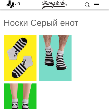
0
x
Меню
Носки Серый енот