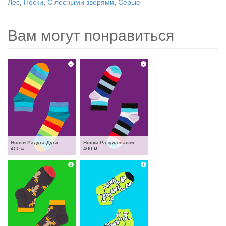
Лес
,
Носки
,
С лесными зверями
,
Серые
Вам могут понравиться
Носки Радуга-Дуга
Носки Разудальские
400
Р
400
Р