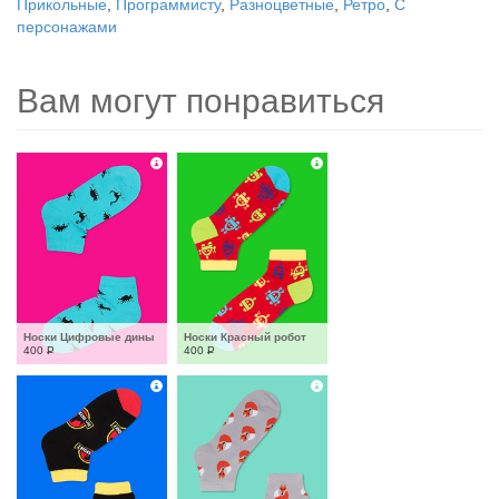
Прикольные
,
Программисту
,
Разноцветные
,
Ретро
,
С
персонажами
Вам могут понравиться
Носки Цифровые дины
Носки Красный робот
400
Р
400
Р