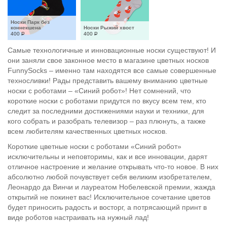
Носки Парк без 
коннекшена
Носки Рыжий хвост
400
Р
400
Р
Самые технологичные и инновационные носки существуют! И
они заняли свое законное место в магазине цветных носков
FunnySocks – именно там находятся все самые совершенные
техносливки! Рады представить вашему вниманию цветные
носки с роботами – «Синий робот»! Нет сомнений, что
короткие носки с роботами придутся по вкусу всем тем, кто
следит за последними достижениями науки и техники, для
кого собрать и разобрать телевизор – раз плюнуть, а также
всем любителям качественных цветных носков.
Короткие цветные носки с роботами «Синий робот»
исключительны и неповторимы, как и все инновации, дарят
отличное настроение и желание открывать что-то новое. В них
абсолютно любой почувствует себя великим изобретателем,
Леонардо да Винчи и лауреатом Нобелевской премии, жажда
открытий не покинет вас! Исключительное сочетание цветов
будет приносить радость и восторг, а потрясающий принт в
виде роботов настраивать на нужный лад!