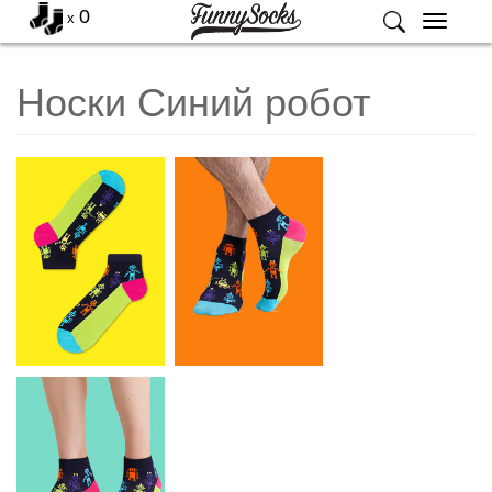
0
x
Меню
Носки Синий робот