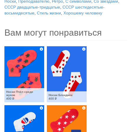
Носки
,
Преподавателю
,
Ретро
,
С символами
,
Со звездами
,
СССР двадцатые-тридцатые
,
СССР шестидесятые-
восьмидесятые
,
Стиль жизни
,
Хорошему человеку
Вам могут понравиться
Носки Пчёл среди 
жуков
Носки Блэкджек
400
Р
400
Р