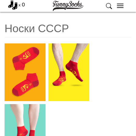
0
x
Меню
Носки СССР