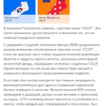
Носки Sexy
Носки Звездопад
400
Р
400
Р
В магазине FunnySocks новинка - короткие носки "СССР". Эти
носки проникнуты духом прошлого и величием тех, кто не
пожелал покориться времени.
С доверием и отдачей, коллектив бренда JNRB представляет
вашему вниманию неповторимые короткие носки "СССР" ,
столь же красные, как и пламя социалистической революции.
Красота и гордость серпа и молота, окутанные атмосферой
золотистой звезды, неразрывно сплетены с надписью СССР.
Одним взглядом на эти носки вас охватит буря эмоций и
искреннего восхищения перед преемниками подвигов.
В составе этих носков находятся три главных ингредиента,
взаимодополняющих друг друга и создающих идеальный
баланс комфорта и качества. Величественный 80% хлопок,
природный и дышащий, делает носки мягкими и приятными
на ощупь. 17% полиамид вносит прочность и устойчивость к
износу, чтобы каждый шаг, совершаемый в этих носках, был