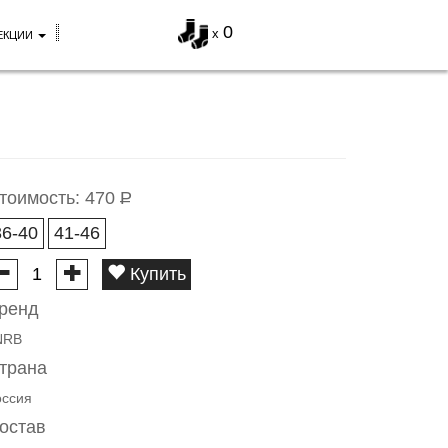
0
x
ЕКЦИИ
тоимость:
470
Р
36-40
41-46
Купить
ренд
NRB
трана
оссия
остав