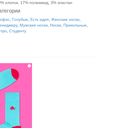
0% хлопок, 17% полиамид, 3% эластан
атегории
 офис
,
Голубые
,
Есть идея
,
Женские носки
,
енеджеру
,
Мужские носки
,
Носки
,
Прикольные
,
етро
,
Студенту