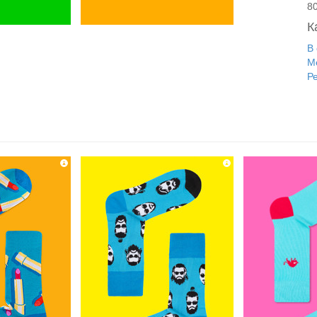
8
К
В
М
Р