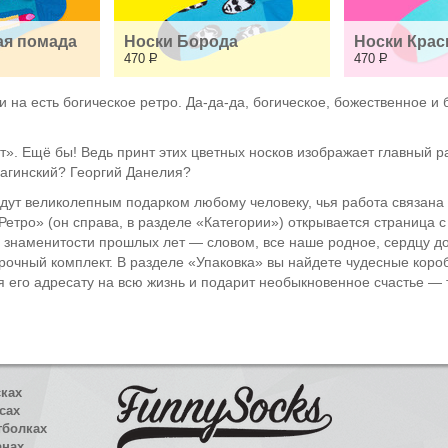
ая помада
Носки Борода
Носки Крас
470
Р
470
Р
 на есть богическое ретро. Да-да-да, богическое, божественное и 
. Ещё бы! Ведь принт этих цветных носков изображает главный ра
агинский? Георгий Данелия?
удут великолепным подарком любому человеку, чья работа связана
«Ретро» (он справа, в разделе «Категории») открывается страница 
, знаменитости прошлых лет — словом, все наше родное, сердцу д
рочный комплект. В разделе «Упаковка» вы найдете чудесные короб
 его адресату на всю жизнь и подарит необыкновенное счастье — та
сках
сах
тболках
анах