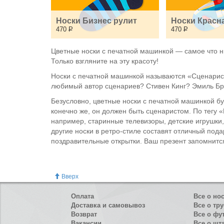
Носки Бизнес рулит
Носки Красн
470
Р
470
Р
Цветные носки с печатной машинкой — самое что ни
Только взгляните на эту красоту!
Носки с печатной машинкой называются «Сценарист»
любимый автор сценариев? Стивен Кинг? Эмиль Бр
Безусловно, цветные носки с печатной машинкой б
конечно же, он должен быть сценаристом. По тегу 
например, старинные телевизоры, детские игрушки
другие носки в ретро-стиле составят отличный пода
поздравительные открытки. Ваш презент запомнится
Вверх
Оплата
Все о но
Доставка и самовывоз
Все о тру
Возврат
Все о фу
Вакансии
Все о шт