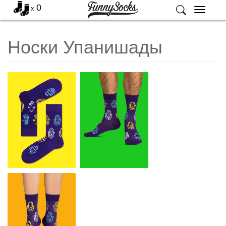
0
x
Меню
Носки Упанишады