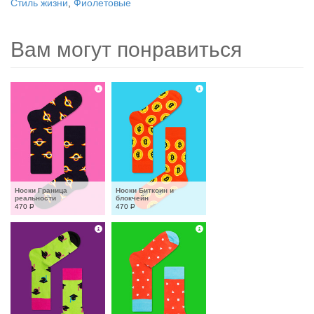
Стиль жизни
,
Фиолетовые
Вам могут понравиться
Носки Граница 
Носки Биткоин и 
реальности
блокчейн
470
Р
470
Р