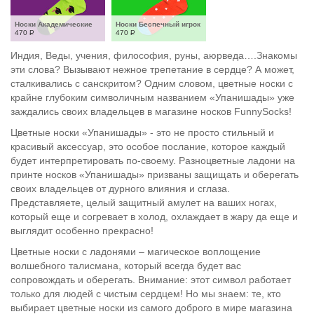
Носки Академические
Носки Беспечный игрок
470
Р
470
Р
Индия, Веды, учения, философия, руны, аюрведа….Знакомы
эти слова? Вызывают нежное трепетание в сердце? А может,
сталкивались с санскритом? Одним словом, цветные носки с
крайне глубоким символичным названием «Упанишады» уже
заждались своих владельцев в магазине носков FunnySocks!
Цветные носки «Упанишады» - это не просто стильный и
красивый аксессуар, это особое послание, которое каждый
будет интерпретировать по-своему. Разноцветные ладони на
принте носков «Упанишады» призваны защищать и оберегать
своих владельцев от дурного влияния и сглаза.
Представляете, целый защитный амулет на ваших ногах,
который еще и согревает в холод, охлаждает в жару да еще и
выглядит особенно прекрасно!
Цветные носки с ладонями – магическое воплощение
волшебного талисмана, который всегда будет вас
сопровождать и оберегать. Внимание: этот символ работает
только для людей с чистым сердцем! Но мы знаем: те, кто
выбирает цветные носки из самого доброго в мире магазина