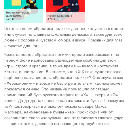
Носки Круговые 
диаграммы
Носки Козырные
470
Р
470
Р
Цветные носки «Крестики-нолики» для тех, кто учится в школе
или скучает по славным школьным денькам, а также для всех
людей с хорошим чувством юмора и вкуса. Праздник для глаз
и счастье для ног!
Красота носков «Крестики-нолики» просто завораживает: на
черном фоне нарисованы разноцветные комбинации этой
игры, строго и красиво, в то же время — юмор и ностальгия.
Кстати, о ностальгии. Вы знаете, что в XIX веке существовало
ещё одно название игры «Крестики-нолики»? Оно звучало как
«Херики-оники» и вовсе не было ругательным, как нам может
показаться сейчас. Это название произошло от старых
наименований букв русского алфавита: «Х» — «хер» и «О» —
«оно». Да-да-да, так раньше назывались эти буквы. Почему же
так? Как говорится в этимологическом словаре Макса
Фасмера, наименование буквы «хер» происходит или от
сокращения слова «херувим», или от греческого глагола χαιρε
— приветствия, дословно означающего «радуйся» (как