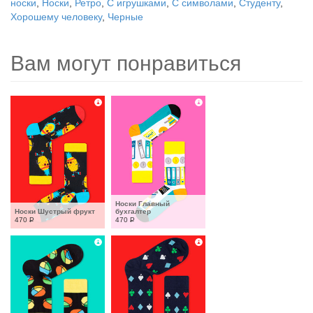
носки
,
Носки
,
Ретро
,
С игрушками
,
С символами
,
Студенту
,
Хорошему человеку
,
Черные
Вам могут понравиться
Носки Главный 
Носки Шустрый фрукт
бухгалтер
470
Р
470
Р