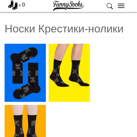
0
x
Меню
Носки Крестики-нолики