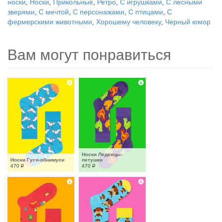
носки
,
Носки
,
Прикольные
,
Ретро
,
С игрушками
,
С лесными
зверями
,
С мечтой
,
С персонажами
,
С птицами
,
С
фермерскими животными
,
Хорошему человеку
,
Черный юмор
Вам могут понравиться
Носки Леденцы-
Носки Гуси-обнимуси
петушки
470
Р
470
Р