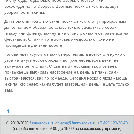
плечу, будь то деловые переговоры, спортзал или
восхождение на Эверест. Цветные носки с яком придадут
уверенности и силы.
Для поклонников этно-стиля носки с яком станут прекрасным
дополнением образа, осталось только захватить с собой
гитару или флейту, закинуть на спину рюкзак и отправиться на
фестиваль. С таким тотемом, как як-здоровяк, точно не
пропадёшь в дальней дороге.
Голова идет кругом от таких перспектив, а всего-то и нужно с
утра натянуть носки с яком и вот уже несешься к цели, не
замечая препятствий. С цветными носками так и бывает,
привыкаешь выбирать настроение на день, а планы сами
выстраиваются, как по команде. Сегодня носки с яком - мощь
и сила, кто знает, каким будет завтрашний день. Решать только
вам.
© 2013-2026
funnysocks.ru
giveme@funnysocks.ru
+7 495 120-30-70
(по рабочим дням с 9:00 до 18:00 по московскому времени)