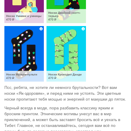
Носки Двойной скотч-
Носки Умники и умницы
терьер
470
Р
470
Р
Носки Мульти-пульти
Носки Крокодил Данди
470
Р
470
Р
Псс, ребята, не хотите ли немного брутальности? Вот вам
носки «Як-здоровяк», и перед ними не устоять. Эти цветные
носки пропитают тебя мощью и энергией от макушки до пяток.
Черный всегда в моде, пора разбавить классику ярким и
броским принтом. Этнические мотивы унесут вас в мир
приключений, а может быть заставят бросить всё и уехать в
Тибет. Главное, не останавливайтесь, сегодня вам всё по