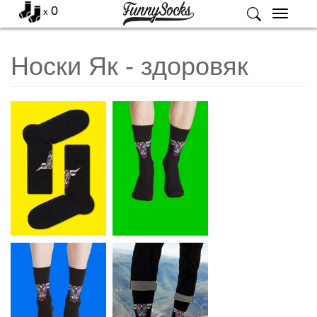
0
x
Меню
Носки Як - здоровяк