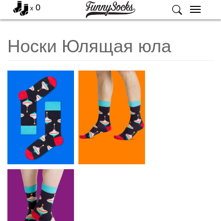
0
x
Меню
Носки Юлящая юла