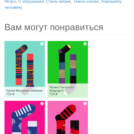
Ретро
,
С игрушками
,
Стиль жизни
,
Темно-синие
,
Хорошему
человеку
Вам могут понравиться
Чулки Гостья из 
Чулки Высокие каблуки
будущего
710
Р
710
Р