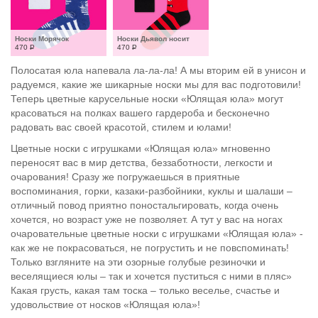
Носки Морячок
Носки Дьявол носит
470
Р
470
Р
Полосатая юла напевала ла-ла-ла! А мы вторим ей в унисон и
радуемся, какие же шикарные носки мы для вас подготовили!
Теперь цветные карусельные носки «Юлящая юла» могут
красоваться на полках вашего гардероба и бесконечно
радовать вас своей красотой, стилем и юлами!
Цветные носки с игрушками «Юлящая юла» мгновенно
переносят вас в мир детства, беззаботности, легкости и
очарования! Сразу же погружаешься в приятные
воспоминания, горки, казаки-разбойники, куклы и шалаши –
отличный повод приятно поностальгировать, когда очень
хочется, но возраст уже не позволяет. А тут у вас на ногах
очаровательные цветные носки с игрушками «Юлящая юла» -
как же не покрасоваться, не погрустить и не повспоминать!
Только взгляните на эти озорные голубые резиночки и
веселящиеся юлы – так и хочется пуститься с ними в пляс»
Какая грусть, какая там тоска – только веселье, счастье и
удовольствие от носков «Юлящая юла»!