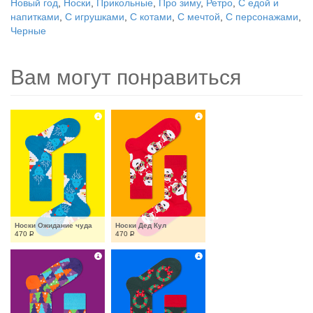
Новый год
,
Носки
,
Прикольные
,
Про зиму
,
Ретро
,
С едой и
напитками
,
С игрушками
,
С котами
,
С мечтой
,
С персонажами
,
Черные
Вам могут понравиться
Носки Ожидание чуда
Носки Дед Кул
470
Р
470
Р