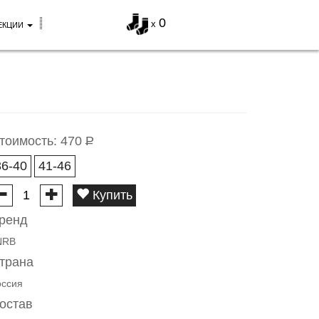
0
x
ЕКЦИИ
тоимость:
470
Р
36-40
41-46
Купить
ренд
NRB
трана
оссия
остав