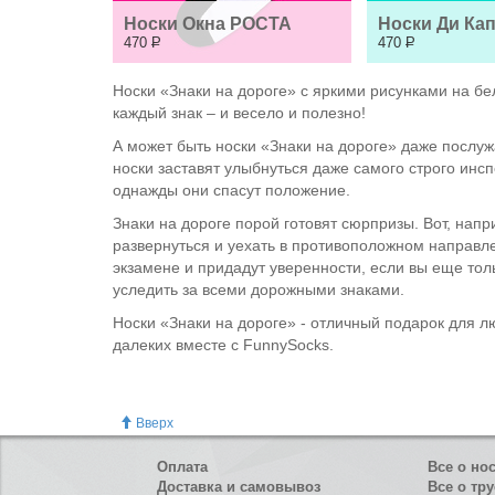
Носки Окна РОСТА
Носки Ди Ка
470
Р
470
Р
Носки «Знаки на дороге» с яркими рисунками на б
каждый знак – и весело и полезно!
А может быть носки «Знаки на дороге» даже послуж
носки заставят улыбнуться даже самого строго инс
однажды они спасут положение.
Знаки на дороге порой готовят сюрпризы. Вот, нап
развернуться и уехать в противоположном направле
экзамене и придадут уверенности, если вы еще толь
уследить за всеми дорожными знаками.
Носки «Знаки на дороге» - отличный подарок для л
далеких вместе с FunnySocks.
Вверх
Оплата
Все о но
Доставка и самовывоз
Все о тру