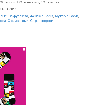
0% хлопок, 17% полиамид, 3% эластан
атегории
елые
,
Вокруг света
,
Женские носки
,
Мужские носки
,
оски
,
С символами
,
С транспортом