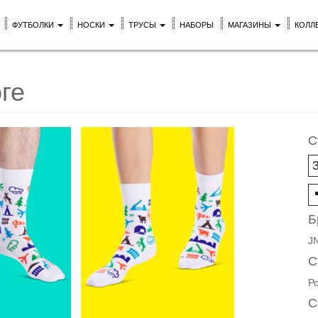
ФУТБОЛКИ
НОСКИ
ТРУСЫ
НАБОРЫ
МАГАЗИНЫ
КОЛЛ
ге
С
Б
J
С
Р
С