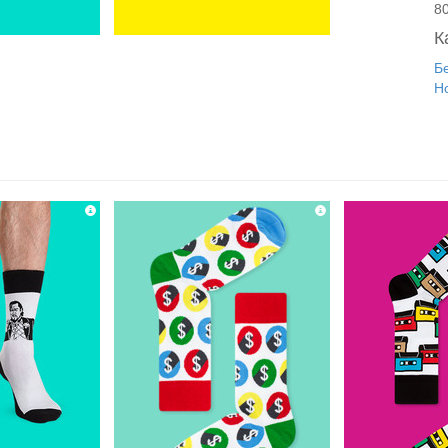
8
К
Б
Н