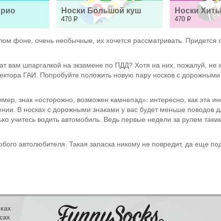
прио
Носки Большой куш
Носки Хиты
470
Р
470
Р
елом фоне, очень необычные, их хочется рассматривать. Придется
ат вам шпаргалкой на экзамене по ПДД? Хотя на них, пожалуй, не 
пектора ГАИ. Попробуйте положить новую пару носков с дорожными 
ример, знак «осторожно, возможен камнепад»: интересно, как эта
нии. В носках с дорожными знаками у вас будет меньше поводов д
ко учитесь водить автомобиль. Ведь первые недели за рулем такие
юбого автолюбителя. Такая запаска никому не повредит, да еще по
сках
сах