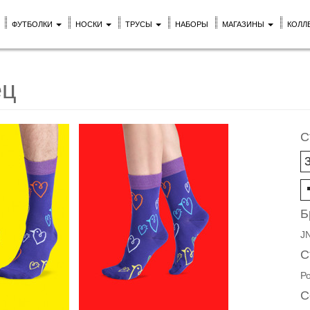
ФУТБОЛКИ
НОСКИ
ТРУСЫ
НАБОРЫ
МАГАЗИНЫ
КОЛЛ
ец
С
Б
J
С
Р
С