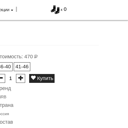
0
x
ЕКЦИИ
тоимость:
470
Р
36-40
41-46
Купить
ренд
NRB
трана
оссия
остав