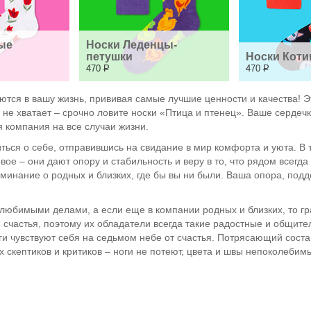
ые 
Носки Леденцы-
петушки
Носки Коти
470
Р
470
Р
ся в вашу жизнь, прививая самые лучшие ценности и качества! Эт
го не хватает – срочно ловите носки «Птица и птенец». Ваше сердеч
я компания на все случаи жизни.
ться о себе, отправившись на свидание в мир комфорта и уюта. В т
ое – они дают опору и стабильность и веру в то, что рядом всегда
минание о родных и близких, где бы вы ни были. Ваша опора, подде
 любимыми делами, а если еще в компании родных и близких, то г
 счастья, поэтому их обладатели всегда такие радостные и общите
ноги чувствуют себя на седьмом небе от счастья. Потрясающий соста
скептиков и критиков – ноги не потеют, цвета и швы непоколебим