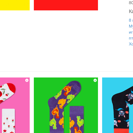
8
К
8
М
и
п
Х