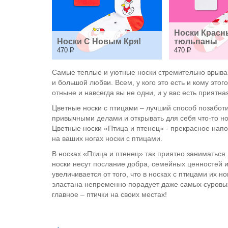
Носки Красн
Носки С Новым Кря!
тюльпаны
470
Р
470
Р
Самые теплые и уютные носки стремительно врывают
и большой любви. Всем, у кого это есть и кому это
отныне и навсегда вы не одни, и у вас есть приятна
Цветные носки с птицами – лучший способ позаботи
привычными делами и открывать для себя что-то нов
Цветные носки «Птица и птенец» - прекрасное напо
на ваших ногах носки с птицами.
В носках «Птица и птенец» так приятно заниматься
носки несут послание добра, семейных ценностей и
увеличивается от того, что в носках с птицами их 
эластана непременно порадует даже самых суровых 
главное – птички на своих местах!