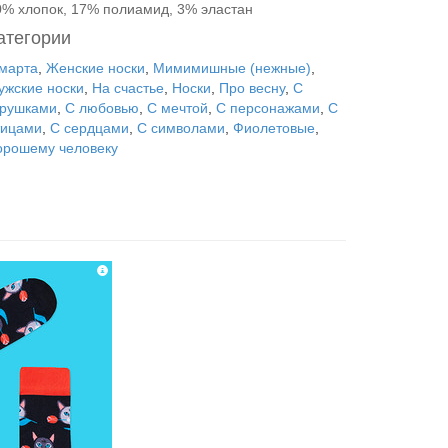
0% хлопок, 17% полиамид, 3% эластан
атегории
 марта
,
Женские носки
,
Мимимишные (нежные)
,
ужские носки
,
На счастье
,
Носки
,
Про весну
,
С
грушками
,
С любовью
,
С мечтой
,
С персонажами
,
С
тицами
,
С сердцами
,
С символами
,
Фиолетовые
,
орошему человеку