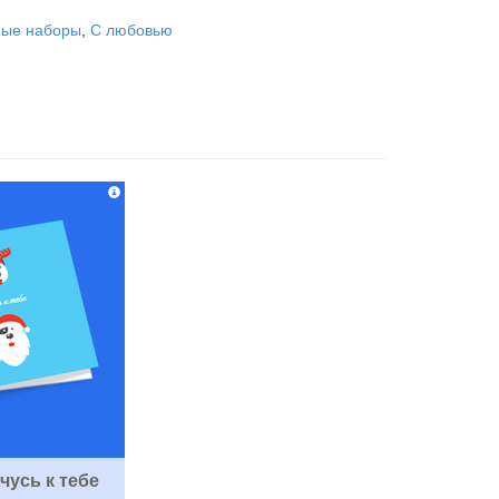
ные наборы
,
С любовью
чусь к тебе