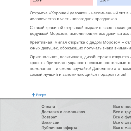
150
Р
150
Р
Открытка «Хорошей девочке» - несомненный хит в 
человечества в честь новогодних праздников.
С такой красивой открыткой выразить свое восхище
дедушкой Морозом, исполняющим все девичьи желан
Креативная, милая открытка с дедом Морозом – отл
юных девушек, обожающих получать знаки внимания
Оригинальная, позитивная, дизайнерская открытка
красоты бриллиант украшает нежные пастельные то
пожелания – и смело вручайте! Дополните этот ко
самый лучший и запоминающийся подарок готов!
Вверх
Оплата
Все о но
Доставка и самовывоз
Все о тру
Возврат
Все о фу
Вакансии
Все о шт
Публичная оферта
Все о ма