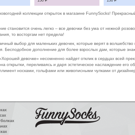
150
Р
150
Р
новогодней коллекции открыток в магазине FunnySocks! Прекрасн
ние становится очень легко – все девочки без ума от нежной розо
ия, то восторгам нет предела!
ичный выбор для маленьких девочек, которые верят в волшебство 
. Бесподобное дополнение для более взрослых дам, которые знаю
 «Хорошей девочке» несомненно найдет отклик в сердцах всей пре
на открытки, переливаясь и даря эстетическое наслаждение его о
мплимент носками, гольфами или живописными чулками от дизайнер
сках
сах
тболках
анах
сках