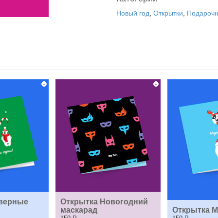
Новый год
,
Открытки
,
Подароч
верные 
Открытка Новогодний 
маскарад
Открытка М