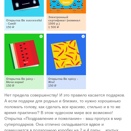
Электронный 
Открытка Be successful 
сертификат (номинал 
- Сияй!
1500 р.)
150
Р
1 500
Р
Открытка Be juicy - 
Открытка Be spicy - 
Мочи корки!
Жги!
150
Р
150
Р
Нет предела совершенству! И это правило касается подарков.
А если подарки для родных и близких, то нужно хорошенько
поломать голову, как сделать все красиво, стильно и в то же
время практично? В этом чудесном мире все возможно!
Открытка «Поздравление и пожелание» - ваш пропуск в мир
суперподарков. Она отлично складывается вдвое и
помещается в подарочную коробку на 2 и 4 пары….крутых