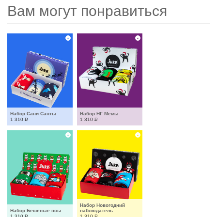
Вам могут понравиться
Набор Сани Санты
Набор НГ Мемы
1 310
Р
1 310
Р
Набор Новогодний 
Набор Бешеные псы
наблюдатель
1 310
Р
1 310
Р