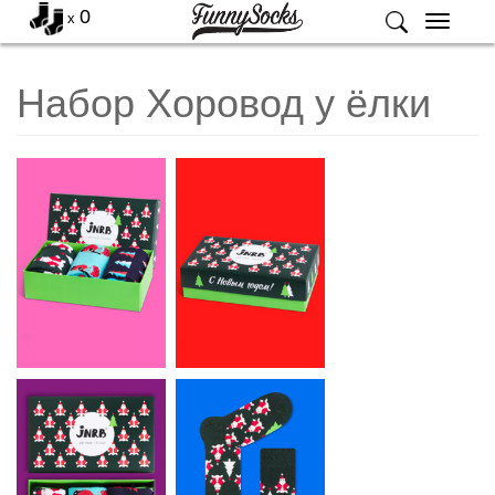
0
x
Меню
Набор Хоровод у ёлки