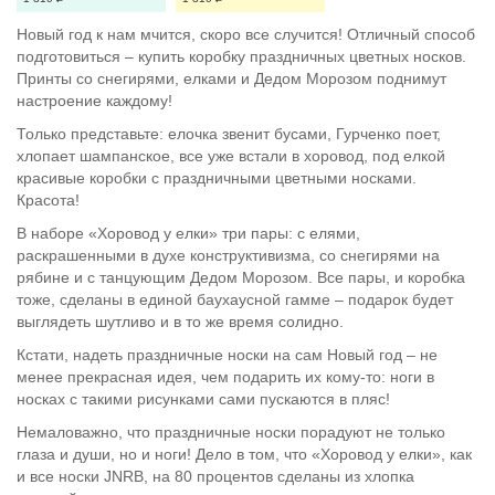
Новый год к нам мчится, скоро все случится! Отличный способ
подготовиться – купить коробку праздничных цветных носков.
Принты со снегирями, елками и Дедом Морозом поднимут
настроение каждому!
Только представьте: елочка звенит бусами, Гурченко поет,
хлопает шампанское, все уже встали в хоровод, под елкой
красивые коробки с праздничными цветными носками.
Красота!
В наборе «Хоровод у елки» три пары: с елями,
раскрашенными в духе конструктивизма, со снегирями на
рябине и с танцующим Дедом Морозом. Все пары, и коробка
тоже, сделаны в единой баухаусной гамме – подарок будет
выглядеть шутливо и в то же время солидно.
Кстати, надеть праздничные носки на сам Новый год – не
менее прекрасная идея, чем подарить их кому-то: ноги в
носках с такими рисунками сами пускаются в пляс!
Немаловажно, что праздничные носки порадуют не только
глаза и души, но и ноги! Дело в том, что «Хоровод у елки», как
и все носки JNRB, на 80 процентов сделаны из хлопка