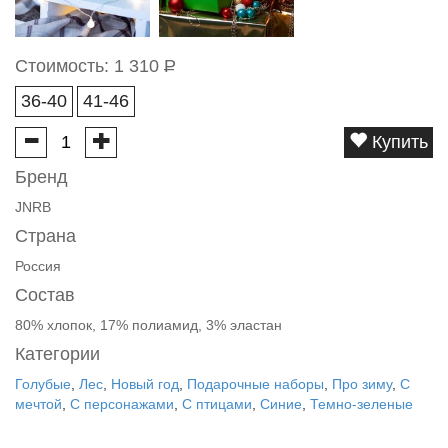
Стоимость:
1 310
Р
36-40
41-46
Купить
Бренд
JNRB
Страна
Россия
Состав
80% хлопок, 17% полиамид, 3% эластан
Категории
Голубые
,
Лес
,
Новый год
,
Подарочные наборы
,
Про зиму
,
С
мечтой
,
С персонажами
,
С птицами
,
Синие
,
Темно-зеленые