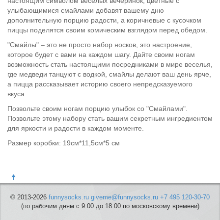
настоящим символом весёлых вечеринок, цветные с
улыбающимися смайлами добавят вашему дню
дополнительную порцию радости, а коричневые с кусочком
пиццы поделятся своим комическим взглядом перед обедом.
"Смайлы" – это не просто набор носков, это настроение,
которое будет с вами на каждом шагу. Дайте своим ногам
возможность стать настоящими посредниками в мире веселья,
где медведи танцуют с водкой, смайлы делают ваш день ярче,
а пицца рассказывает историю своего непредсказуемого
вкуса.
Позвольте своим ногам порцию улыбок со "Смайлами".
Позвольте этому набору стать вашим секретным ингредиентом
для яркости и радости в каждом моменте.
Размер коробки: 19см*11,5см*5 см
© 2013-2026
funnysocks.ru
giveme@funnysocks.ru
+7 495 120-30-70
(по рабочим дням с 9:00 до 18:00 по московскому времени)