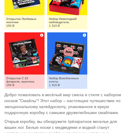
Открытка Любимые 
Набор Новогодний 
носочки
наблюдатель
150
Р
1 310
Р
Открытка С 23 
Набор Влюбленные 
февраля, мужчина
еноты
150
Р
1 310
Р
Добро пожаловать в весёлый мир смеха и стиля с набором
носков "Смайлы"! Этот набор – настоящее путешествие по
эмоциональному калейдоскопу, упакованное в яркую
подарочную коробку с самыми дружелюбными смайлами.
Открыв коробку, вы обнаружите трёхкратное веселье для
ваших ног. Белые носки с медведями и водкой станут