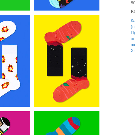
8
К
Ка
(
П
п
ш
Х