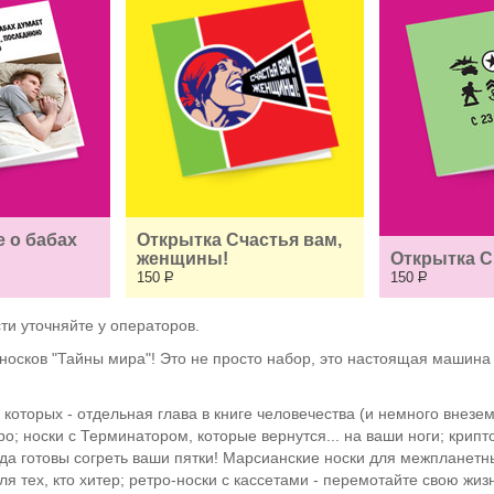
 о бабах 
Открытка Счастья вам, 
женщины!
Открытка С
150
Р
150
Р
ти уточняйте у операторов.
сков "Тайны мира"! Это не просто набор, это настоящая машина
з которых - отдельная глава в книге человечества (и немного внез
; носки с Терминатором, которые вернутся... на ваши ноги; крипто
гда готовы согреть ваши пятки! Марсианские носки для межпланетны
для тех, кто хитер; ретро-носки с кассетами - перемотайте свою жи