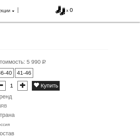
0
x
ЕКЦИИ
тоимость:
5 990
Р
36-40
41-46
Купить
ренд
NRB
трана
оссия
остав