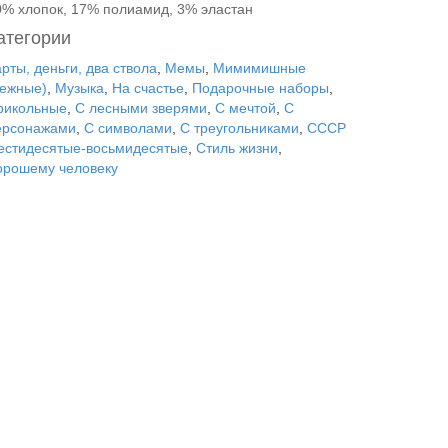
0% хлопок, 17% полиамид, 3% эластан
атегории
рты, деньги, два ствола
,
Мемы
,
Мимимишные
нежные)
,
Музыка
,
На счастье
,
Подарочные наборы
,
рикольные
,
С лесными зверями
,
С мечтой
,
С
ерсонажами
,
С символами
,
С треугольниками
,
СССР
естидесятые-восьмидесятые
,
Стиль жизни
,
орошему человеку