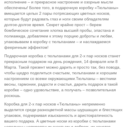
исполнение – и прекрасное настроение и озорные мысли
обеспечены! Более того, в подарочную коробку «Тюльпаны»
вмещается целых 2 пары потрясающих цветных носков,
которые будут радовать глаз и ноги своим обладателям
долгое-долгое время. Секрет крайне прост – берем
бомбическое сочетание хлопка высшей пробы, эластана и
полиамида, добавляем к этому порцию доброты и любви,
упаковываем в коробку с тюльпанами – и наслаждаемся
фееричным эффектом!
Подарочная коробка с тюльпанами для 2-х пар носков станет
прекрасным подарком на день рождения, 14 февраля или 8
Марта. Такой презент можно дарить и просто так, без повода,
чтобы щедро поделиться счастьем, тюльпанами и хорошим
настроением со всеми окружающими.Тюльпаны – вестники
весны, гармонии, радости и счастья, дарить подарок в такой
коробке – одно удовольствие, а получать – позволительная
роскошь.
Коробка для 2-х пар носков «Тюльпаны» непременно
выделится среди разноцветной массы шуршащих и блестящих
упаковок, подчеркивая изысканность и аристократичность
вашего подарка. А цветные носки из коробки с тюльпанами
наполнены невероятным счастьем и добром, их хочется