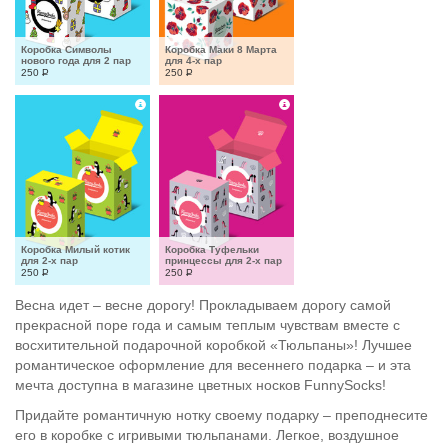
Коробка Символы 
Коробка Маки 8 Марта 
нового года для 2 пар
для 4-х пар
250
Р
250
Р
Коробка Милый котик 
Коробка Туфельки 
для 2-х пар
принцессы для 2-х пар
250
Р
250
Р
Весна идет – весне дорогу! Прокладываем дорогу самой
прекрасной поре года и самым теплым чувствам вместе с
восхитительной подарочной коробкой «Тюльпаны»! Лучшее
романтическое оформление для весеннего подарка – и эта
мечта доступна в магазине цветных носков FunnySocks!
Придайте романтичную нотку своему подарку – преподнесите
его в коробке с игривыми тюльпанами. Легкое, воздушное