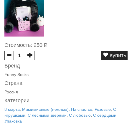
Стоимость:
250
Р
Купить
Бренд
Funny Socks
Страна
Россия
Категории
8 марта
,
Мимимишные (нежные)
,
На счастье
,
Розовые
,
С
игрушками
,
С лесными зверями
,
С любовью
,
С сердцами
,
Упаковка