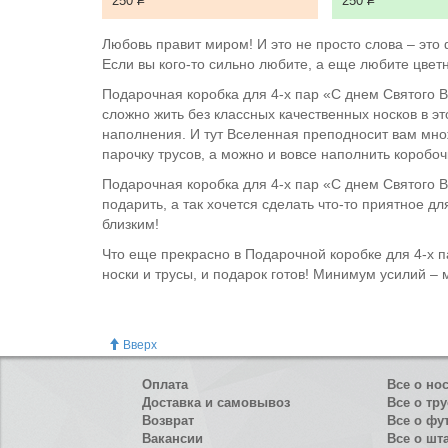
250
Р
250
Р
Любовь правит миром! И это не просто слова – это
Если вы кого-то сильно любите, а еще любите цвет
Подарочная коробка для 4-х пар «С днем Святого В
сложно жить без классных качественных носков в э
наполнения. И тут Вселенная преподносит вам множ
парочку трусов, а можно и вовсе наполнить коробочк
Подарочная коробка для 4-х пар «С днем Святого 
подарить, а так хочется сделать что-то приятное д
близким!
Что еще прекрасно в Подарочной коробке для 4-х п
носки и трусы, и подарок готов! Минимум усилий –
Вверх
Оплата
Все о но
Доставка и самовывоз
Все о тру
Возврат
Все о фу
Вакансии
Все о шт