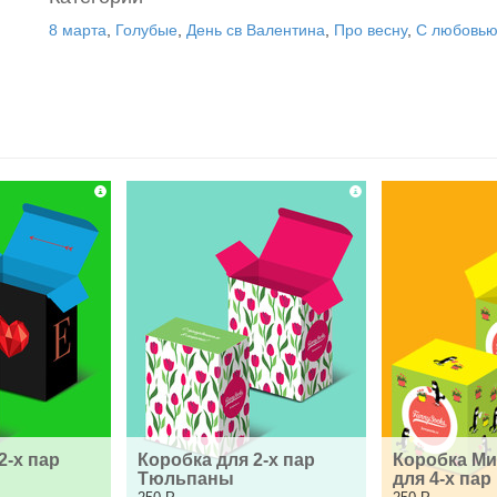
8 марта
,
Голубые
,
День св Валентина
,
Про весну
,
С любовь
-х пар 
Коробка для 2-х пар 
Коробка Ми
Тюльпаны
для 4-х пар