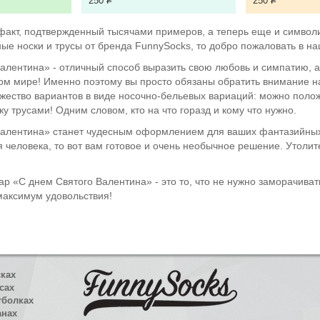
250
Р
250
Р
 факт, подтвержденный тысячами примеров, а теперь еще и символ
ные носки и трусы от бренда FunnySocks, то добро пожаловать в н
алентина» - отличный способ выразить свою любовь и симпатию, а 
том мире! Именно поэтому вы просто обязаны обратить внимание на
ество вариантов в виде носочно-бельевых вариаций: можно положи
у трусами! Одним словом, кто на что горазд и кому что нужно.
Валентина» станет чудесным оформлением для ваших фантазийных 
ля человека, то вот вам готовое и очень необычное решение. Утоли
ар «С днем Святого Валентина» - это то, что не нужно заморачива
 максимум удовольствия!
сках
сах
тболках
анах