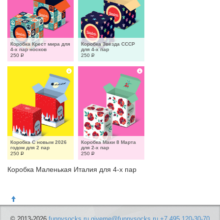
Коробка Крест мира для 
Коробка Звезда СССР 
4-х пар носков
для 4-х пар
250
Р
250
Р
Коробка С новым 2026 
Коробка Маки 8 Марта 
годом для 2 пар
для 2-х пар
250
Р
250
Р
Коробка Маленькая Италия для 4-х пар
© 2013-2026
funnysocks.ru
giveme@funnysocks.ru
+7 495 120-30-70