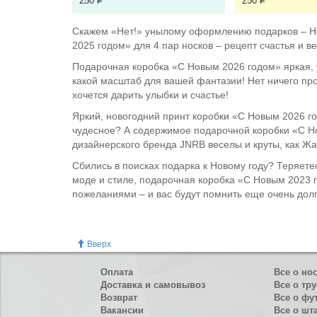
250
Р
250
Р
Скажем «Нет!» унылому оформлению подарков – Нов
2025 годом» для 4 пар носков – рецепт счастья и 
Подарочная коробка «С Новым 2026 годом» яркая, у
какой масштаб для вашей фантазии! Нет ничего прощ
хочется дарить улыбки и счастье!
Яркий, новогодний принт коробки «С Новым 2026 год
чудесное? А содержимое подарочной коробки «С Но
дизайнерского бренда JNRB веселы и круты, как Жа
Сбились в поисках подарка к Новому году? Теряетес
моде и стиле, подарочная коробка «С Новым 2023 г
пожеланиями – и вас будут помнить еще очень долг
Вверх
Оплата
Все о но
Доставка и самовывоз
Все о тру
Возврат
Все о фу
Вакансии
Все о шт