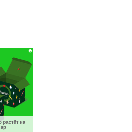
 растёт на 
пар