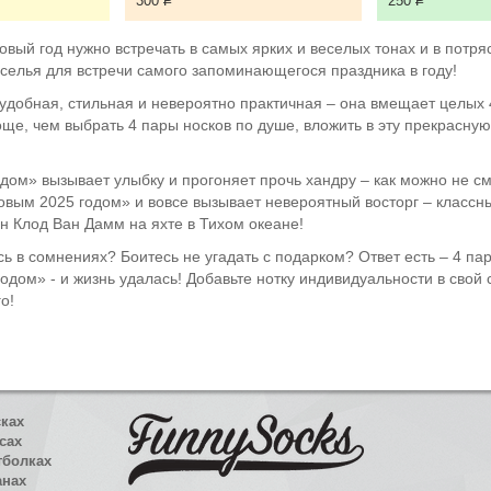
300
Р
250
Р
ый год нужно встречать в самых ярких и веселых тонах и в потр
веселья для встречи самого запоминающегося праздника в году!
добная, стильная и невероятно практичная – она вмещает целых 4
е, чем выбрать 4 пары носков по душе, вложить в эту прекрасную у
ом» вызывает улыбку и прогоняет прочь хандру – как можно не сме
вым 2025 годом» и вовсе вызывает невероятный восторг – классны
н Клод Ван Дамм на яхте в Тихом океане!
ь в сомнениях? Боитесь не угадать с подарком? Ответ есть – 4 пары
одом» - и жизнь удалась! Добавьте нотку индивидуальности в свой
о!
сках
сах
тболках
анах