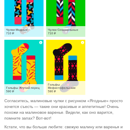
Чулки Модные
Чулки Семимильные
710
Р
710
Р
Гольфы 
Гольфы Жгучий перец
Мефистофельские
590
Р
590
Р
Согласитесь, малиновые чулки с рисунком «Ягодные» просто
хочется съесть — такие они красивые и аппетитные! Очень
похожи на малиновое варенье. Видели, как оно варится,
помните запах? Вот-вот!
Кстати, что вы больше любите: свежую малину или варенья и