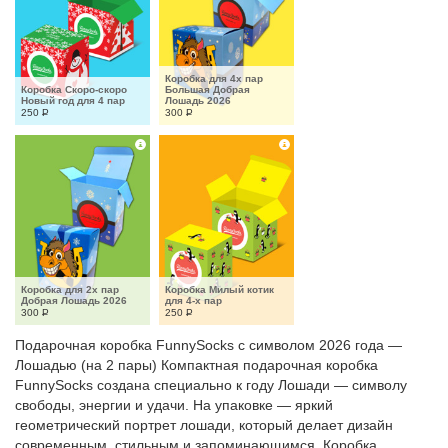
Коробка для 4х пар 
Коробка Скоро-скоро 
Большая Добрая 
Новый год для 4 пар
Лошадь 2026
250
Р
300
Р
Коробка для 2х пар 
Коробка Милый котик 
Добрая Лошадь 2026
для 4-х пар
300
Р
250
Р
Подарочная коробка FunnySocks с символом 2026 года —
Лошадью (на 2 пары) Компактная подарочная коробка
FunnySocks создана специально к году Лошади — символу
свободы, энергии и удачи. На упаковке — яркий
геометрический портрет лошади, который делает дизайн
современным, стильным и запоминающимся. Коробка